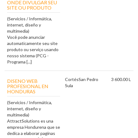
ONDE DIVULGAR SEU
SITE OU PRODUTO
(Servicios / Informática,
internet, diseño y
multimedia)
Você pode anunciar
automaticamente seu site
produto ou serviço usando
nosso sistema (PCG -
Programa [...]
Cortés
San Pedro
3 600.00 L
DISENO WEB
Sula
PROFESIONAL EN
HONDURAS
(Servicios / Informática,
internet, diseño y
multimedia)
AttractSolutions es una
empresa Hondure na que se
dedica a elaborar paginas