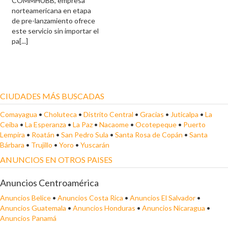
COMMHUBB, empresa
norteamericana en etapa
de pre-lanzamiento ofrece
este servicio sin importar el
pa[...]
CIUDADES MÁS BUSCADAS
Comayagua
•
Choluteca
•
Distrito Central
•
Gracias
•
Juticalpa
•
La
Ceiba
•
La Esperanza
•
La Paz
•
Nacaome
•
Ocotepeque
•
Puerto
Lempira
•
Roatán
•
San Pedro Sula
•
Santa Rosa de Copán
•
Santa
Bárbara
•
Trujillo
•
Yoro
•
Yuscarán
ANUNCIOS EN OTROS PAISES
Anuncios Centroamérica
Anuncios Belice
•
Anuncios Costa Rica
•
Anuncios El Salvador
•
Anuncios Guatemala
•
Anuncios Honduras
•
Anuncios Nicaragua
•
Anuncios Panamá