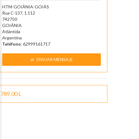
HTM-GOIÂNIA-GOIÁS
Rua C-137, 1.112
742750
GOIÂNIA
Atlántida
Argentina
Teléfono
: 62999161717
ENVIAR MENSAJE
789.00 L