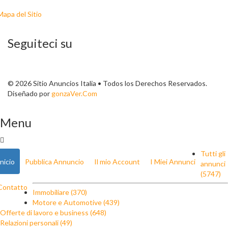
Mapa del Sitio
Seguiteci su
© 2026 Sitio Anuncios Italia • Todos los Derechos Reservados.
Diseñado por
gonzaVer.Com
Menu
Tutti gli
Inicio
Pubblica Annuncio
Il mio Account
I Miei Annunci
annunci
(5747)
Contatto
Immobiliare (370)
Motore e Automotive (439)
Offerte di lavoro e business (648)
Relazioni personali (49)