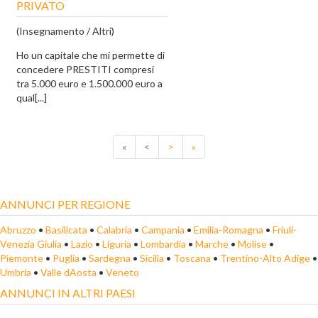
PRIVATO
(Insegnamento / Altri)
Ho un capitale che mi permette di
concedere PRESTITI compresi
tra 5.000 euro e 1.500.000 euro a
qual[...]
«
<
>
»
ANNUNCI PER REGIONE
Abruzzo
•
Basilicata
•
Calabria
•
Campania
•
Emilia-Romagna
•
Friuli-
Venezia Giulia
•
Lazio
•
Liguria
•
Lombardia
•
Marche
•
Molise
•
Piemonte
•
Puglia
•
Sardegna
•
Sicilia
•
Toscana
•
Trentino-Alto Adige
•
Umbria
•
Valle dAosta
•
Veneto
ANNUNCI IN ALTRI PAESI