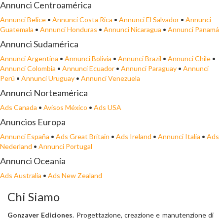
Annunci Centroamérica
Annunci Belice
•
Annunci Costa Rica
•
Annunci El Salvador
•
Annunci
Guatemala
•
Annunci Honduras
•
Annunci Nicaragua
•
Annunci Panamá
Annunci Sudamérica
Annunci Argentina
•
Annunci Bolivia
•
Annunci Brazil
•
Annunci Chile
•
Annunci Colombia
•
Annunci Ecuador
•
Annunci Paraguay
•
Annunci
Perú
•
Annunci Uruguay
•
Annunci Venezuela
Annunci Norteamérica
Ads Canada
•
Avisos México
•
Ads USA
Anuncios Europa
Annunci España
•
Ads Great Britain
•
Ads Ireland
•
Annunci Italia
•
Ads
Nederland
•
Annunci Portugal
Annunci Oceanía
Ads Australia
•
Ads New Zealand
Chi Siamo
Gonzaver Ediciones
. Progettazione, creazione e manutenzione di