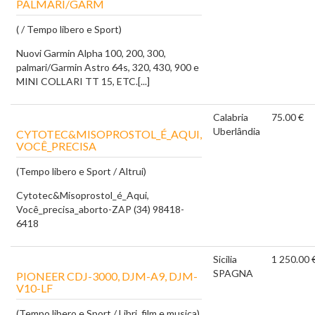
PALMARI/GARM
( / Tempo libero e Sport)
Nuovi Garmin Alpha 100, 200, 300,
palmari/Garmin Astro 64s, 320, 430, 900 e
MINI COLLARI TT 15, ETC.[...]
Calabria
75.00 €
Uberlândia
CYTOTEC&MISOPROSTOL_É_AQUI,
VOCÊ_PRECISA
(Tempo libero e Sport / Altrui)
Cytotec&Misoprostol_é_Aqui,
Você_precisa_aborto-ZAP (34) 98418-
6418
Sicilia
1 250.00 
SPAGNA
PIONEER CDJ-3000, DJM-A9, DJM-
V10-LF
(Tempo libero e Sport / Libri, film e musica)