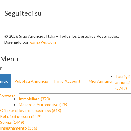
Seguiteci su
© 2026 Sitio Anuncios Italia • Todos los Derechos Reservados.
Diseñado por
gonzaVer.Com
Menu
Tutti gli
Inicio
Pubblica Annuncio
Il mio Account
I Miei Annunci
annunci
(5747)
Contatto
Immobiliare (370)
Motore e Automotive (439)
Offerte di lavoro e business (648)
Relazioni personali (49)
Servizi (1449)
Insegnamento (136)