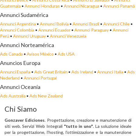
Guatemala
•
Annunci Honduras
•
Annunci Nicaragua
•
Annunci Panamá
Annunci Sudamérica
Annunci Argentina
•
Annunci Bolivia
•
Annunci Brazil
•
Annunci Chile
•
Annunci Colombia
•
Annunci Ecuador
•
Annunci Paraguay
•
Annunci
Perú
•
Annunci Uruguay
•
Annunci Venezuela
Annunci Norteamérica
Ads Canada
•
Avisos México
•
Ads USA
Anuncios Europa
Annunci España
•
Ads Great Britain
•
Ads Ireland
•
Annunci Italia
•
Ads
Nederland
•
Annunci Portugal
Annunci Oceanía
Ads Australia
•
Ads New Zealand
Chi Siamo
Gonzaver Ediciones
. Progettazione, creazione e manutenzione di
siti web. Servizi Web Integrali
"tutto in uno"
. La soluzione ideale
per la progettazione, l'hosting, l'ottimizzazione e la manutenzione