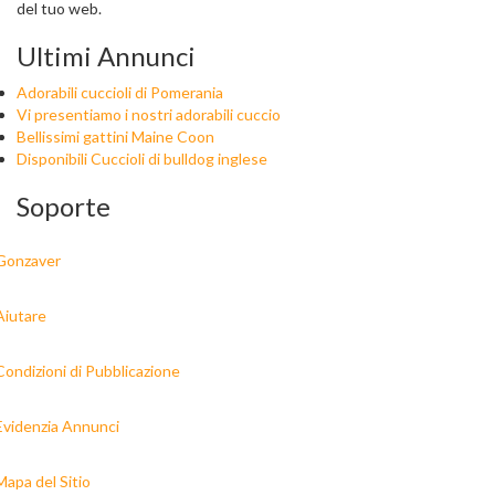
del tuo web.
Ultimi Annunci
Adorabili cuccioli di Pomerania
Vi presentiamo i nostri adorabili cuccio
Bellissimi gattini Maine Coon
Disponibili Cuccioli di bulldog inglese
Soporte
Gonzaver
Aiutare
Condizioni di Pubblicazione
Evidenzia Annunci
Mapa del Sitio