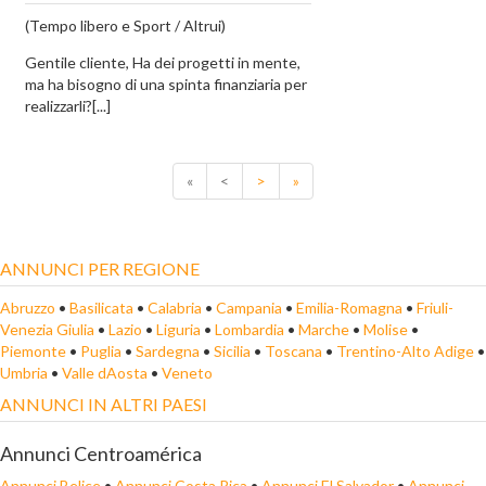
(Tempo libero e Sport / Altrui)
Gentile cliente, Ha dei progetti in mente,
ma ha bisogno di una spinta finanziaria per
realizzarli?[...]
«
<
>
»
ANNUNCI PER REGIONE
Abruzzo
•
Basilicata
•
Calabria
•
Campania
•
Emilia-Romagna
•
Friuli-
Venezia Giulia
•
Lazio
•
Liguria
•
Lombardia
•
Marche
•
Molise
•
Piemonte
•
Puglia
•
Sardegna
•
Sicilia
•
Toscana
•
Trentino-Alto Adige
•
Umbria
•
Valle dAosta
•
Veneto
ANNUNCI IN ALTRI PAESI
Annunci Centroamérica
Annunci Belice
•
Annunci Costa Rica
•
Annunci El Salvador
•
Annunci