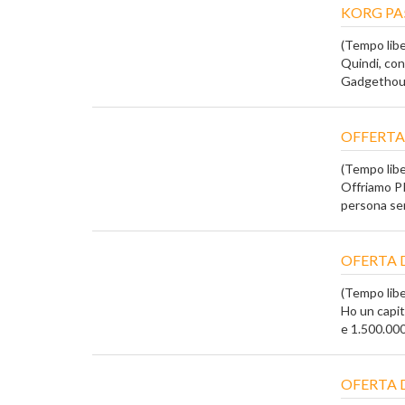
KORG PA5
(Tempo liber
Quindi, con
Gadgethous
OFFERTA
(Tempo liber
Offriamo PR
persona seri
OFERTA 
(Tempo liber
Ho un capi
e 1.500.000 
OFERTA 