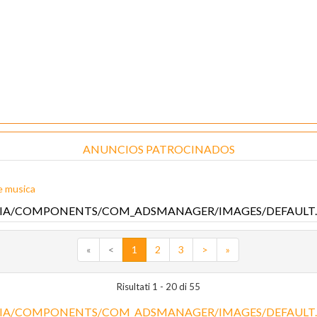
ANUNCIOS PATROCINADOS
m e musica
«
<
1
2
3
>
»
Risultati 1 - 20 di 55