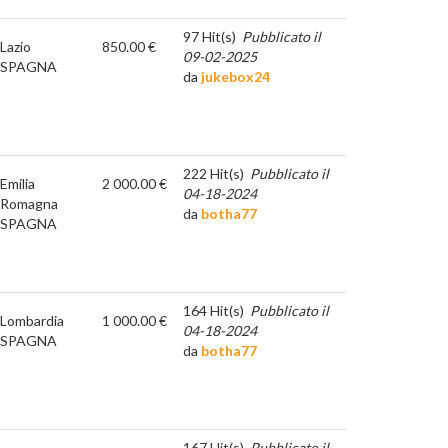
97 Hit(s)
Pubblicato il
Lazio
850.00 €
09-02-2025
SPAGNA
da
jukebox24
222 Hit(s)
Pubblicato il
Emilia
2 000.00 €
04-18-2024
Romagna
da
botha77
SPAGNA
164 Hit(s)
Pubblicato il
Lombardia
1 000.00 €
04-18-2024
SPAGNA
da
botha77
167 Hit(s)
Pubblicato il