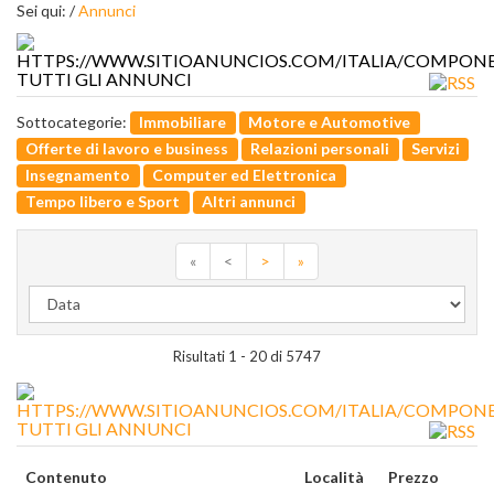
Sei qui: /
Annunci
TUTTI GLI ANNUNCI
Sottocategorie:
Immobiliare
Motore e Automotive
Offerte di lavoro e business
Relazioni personali
Servizi
Insegnamento
Computer ed Elettronica
Tempo libero e Sport
Altri annunci
«
<
>
»
Risultati 1 - 20 di 5747
TUTTI GLI ANNUNCI
Contenuto
Località
Prezzo