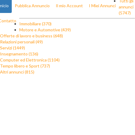
Tutti gli
Inicio
Pubblica Annuncio
Il mio Account
I Miei Annunci
annunci
(5747)
Contatto
Immobiliare (370)
Motore e Automotive (439)
Offerte di lavoro e business (648)
Relazioni personali (49)
Servizi (1449)
Insegnamento (136)
Computer ed Elettronica (1104)
Tempo libero e Sport (737)
Altri annunci (815)