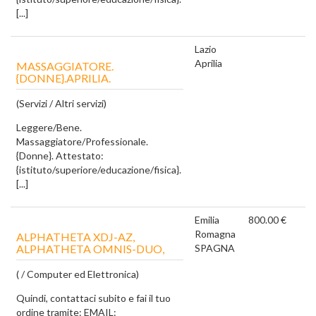
[...]
Lazio
Aprilia
MASSAGGIATORE.
{DONNE}.APRILIA.
(Servizi / Altri servizi)
Leggere/Bene.
Massaggiatore/Professionale.
{Donne}. Attestato:
{istituto/superiore/educazione/fisica}.
[...]
Emilia
800.00 €
Romagna
ALPHATHETA XDJ-AZ,
ALPHATHETA OMNIS-DUO,
SPAGNA
( / Computer ed Elettronica)
Quindi, contattaci subito e fai il tuo
ordine tramite: EMAIL: