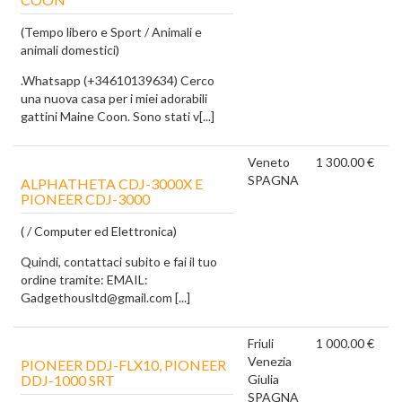
(Tempo libero e Sport / Animali e
animali domestici)
.Whatsapp (+34610139634) Cerco
una nuova casa per i miei adorabili
gattini Maine Coon. Sono stati v[...]
Veneto
1 300.00 €
SPAGNA
ALPHATHETA CDJ-3000X E
PIONEER CDJ-3000
( / Computer ed Elettronica)
Quindi, contattaci subito e fai il tuo
ordine tramite: EMAIL:
Gadgethousltd@gmail.com [...]
Friuli
1 000.00 €
Venezia
PIONEER DDJ-FLX10, PIONEER
DDJ-1000 SRT
Giulia
SPAGNA