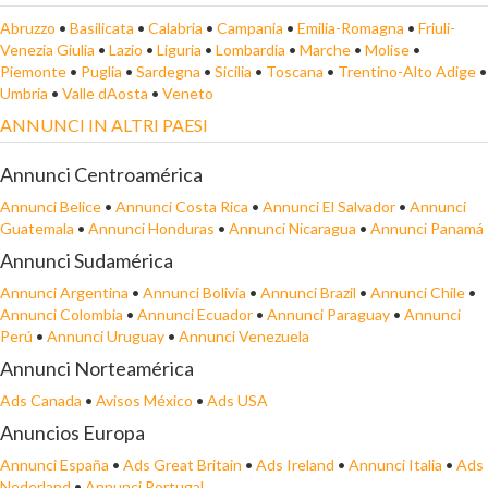
Abruzzo
•
Basilicata
•
Calabria
•
Campania
•
Emilia-Romagna
•
Friuli-
Venezia Giulia
•
Lazio
•
Liguria
•
Lombardia
•
Marche
•
Molise
•
Piemonte
•
Puglia
•
Sardegna
•
Sicilia
•
Toscana
•
Trentino-Alto Adige
•
Umbria
•
Valle dAosta
•
Veneto
ANNUNCI IN ALTRI PAESI
Annunci Centroamérica
Annunci Belice
•
Annunci Costa Rica
•
Annunci El Salvador
•
Annunci
Guatemala
•
Annunci Honduras
•
Annunci Nicaragua
•
Annunci Panamá
Annunci Sudamérica
Annunci Argentina
•
Annunci Bolivia
•
Annunci Brazil
•
Annunci Chile
•
Annunci Colombia
•
Annunci Ecuador
•
Annunci Paraguay
•
Annunci
Perú
•
Annunci Uruguay
•
Annunci Venezuela
Annunci Norteamérica
Ads Canada
•
Avisos México
•
Ads USA
Anuncios Europa
Annunci España
•
Ads Great Britain
•
Ads Ireland
•
Annunci Italia
•
Ads
Nederland
•
Annunci Portugal