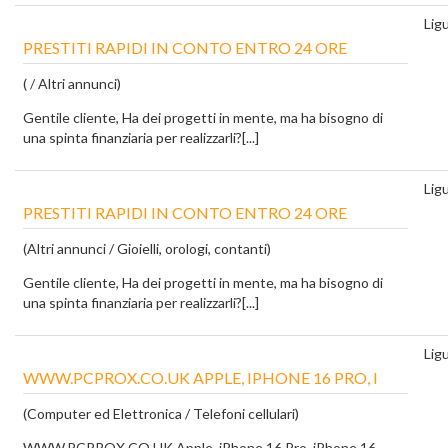
Ligu
PRESTITI RAPIDI IN CONTO ENTRO 24 ORE
( / Altri annunci)
Gentile cliente, Ha dei progetti in mente, ma ha bisogno di
una spinta finanziaria per realizzarli?[...]
Ligu
PRESTITI RAPIDI IN CONTO ENTRO 24 ORE
(Altri annunci / Gioielli, orologi, contanti)
Gentile cliente, Ha dei progetti in mente, ma ha bisogno di
una spinta finanziaria per realizzarli?[...]
Ligu
WWW.PCPROX.CO.UK APPLE, IPHONE 16 PRO, I
(Computer ed Elettronica / Telefoni cellulari)
WWW.PCPROX.CO.UK Apple, iPhone 16 Pro, iPhone 16,