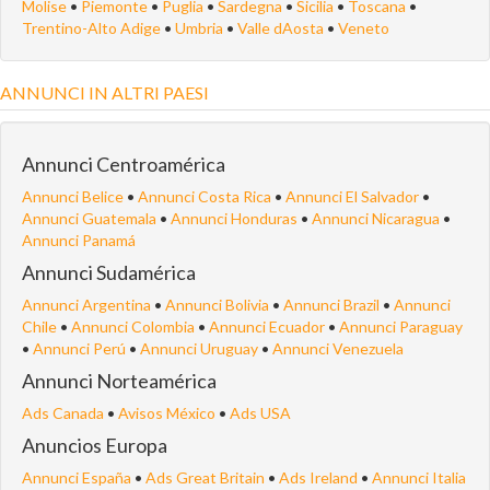
Molise
•
Piemonte
•
Puglia
•
Sardegna
•
Sicilia
•
Toscana
•
Trentino-Alto Adige
•
Umbria
•
Valle dAosta
•
Veneto
ANNUNCI IN ALTRI PAESI
Annunci Centroamérica
Annunci Belice
•
Annunci Costa Rica
•
Annunci El Salvador
•
Annunci Guatemala
•
Annunci Honduras
•
Annunci Nicaragua
•
Annunci Panamá
Annunci Sudamérica
Annunci Argentina
•
Annunci Bolivia
•
Annunci Brazil
•
Annunci
Chile
•
Annunci Colombia
•
Annunci Ecuador
•
Annunci Paraguay
•
Annunci Perú
•
Annunci Uruguay
•
Annunci Venezuela
Annunci Norteamérica
Ads Canada
•
Avisos México
•
Ads USA
Anuncios Europa
Annunci España
•
Ads Great Britain
•
Ads Ireland
•
Annunci Italia