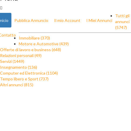
Tutti gli
Inicio
Pubblica Annuncio
Il mio Account
I Miei Annunci
annunci
(5747)
Contatto
Immobiliare (370)
Motore e Automotive (439)
Offerte di lavoro e business (648)
Relazioni personali (49)
Servizi (1449)
Insegnamento (136)
Computer ed Elettronica (1104)
Tempo libero e Sport (737)
Altri annunci (815)