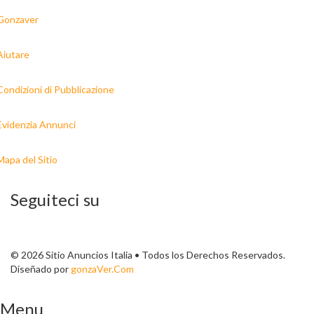
Gonzaver
Aiutare
Condizioni di Pubblicazione
Evidenzia Annunci
Mapa del Sitio
Seguiteci su
© 2026 Sitio Anuncios Italia • Todos los Derechos Reservados.
Diseñado por
gonzaVer.Com
Menu