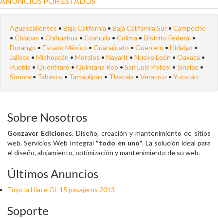
ANUNCIOS POR ESTADOS
Aguascalientes
•
Baja California
•
Baja California Sur
•
Campeche
•
Chiapas
•
Chihuahua
•
Coahuila
•
Colima
•
Distrito Federal
•
Durango
•
Estado México
•
Guanajuato
•
Guerrero
•
Hidalgo
•
Jalisco
•
Michoacán
•
Morelos
•
Nayarit
•
Nuevo León
•
Oaxaca
•
Puebla
•
Querétaro
•
Quintana Roo
•
San Luis Potosí
•
Sinaloa
•
Sonora
•
Tabasco
•
Tamaulipas
•
Tlaxcala
•
Veracruz
•
Yucatán
Sobre Nosotros
Gonzaver Ediciones
. Diseño, creación y mantenimiento de sitios
web. Servicios Web Integral
"todo en uno"
. La solución ideal para
el diseño, alojamiento, optimización y mantenimiento de su web.
Últimos Anuncios
Toyota Hiace GL 15 pasajeros 2013
Soporte