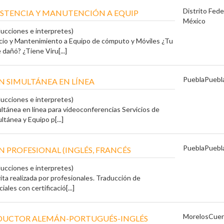
Distrito Fede
ISTENCIA Y MANUTENCIÓN A EQUIP
México
ducciones e interpretes)
io y Mantenimiento a Equipo de cómputo y Móviles ¿Tu
dañó? ¿Tiene Viru[...]
Puebla
Puebl
 SIMULTÁNEA EN LÍNEA
ducciones e interpretes)
ltánea en línea para videoconferencias Servicios de
tánea y Equipo p[...]
Puebla
Puebl
 PROFESIONAL (INGLÉS, FRANCÉS
ducciones e interpretes)
ita realizada por profesionales. Traducción de
ales con certificació[...]
Morelos
Cuer
ADUCTOR ALEMÁN-PORTUGUÉS-INGLÉS