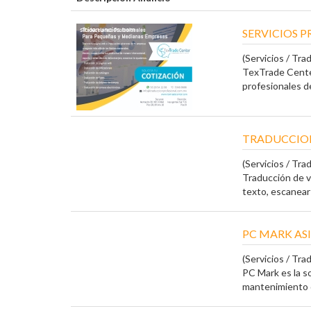
SERVICIOS 
(Servicios / Tra
TexTrade Cente
profesionales de
TRADUCCION
(Servicios / Tra
Traducción de v
texto, escanear 
PC MARK AS
(Servicios / Tra
PC Mark es la s
mantenimiento d