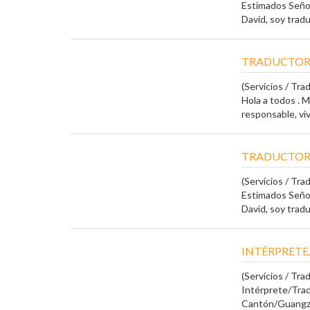
Estimados Señor
David, soy tradu
TRADUCTOR
(Servicios / Tra
Hola a todos . 
responsable, viv
TRADUCTOR
(Servicios / Tra
Estimados Señor
David, soy tradu
INTÉRPRETE
(Servicios / Tra
Intérprete/Tra
Cantón/Guangzh