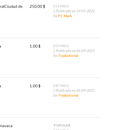
ral
Ciudad de
250.00 $
211 Hit(s)
Publicado en 14-01-2022
De
PC Mark
a
1.00 $
237 Hit(s)
Publicado en 06-09-2021
De
Traductorial
a
1.00 $
247 Hit(s)
Publicado en 06-09-2021
De
Traductorial
navaca
POPULAR