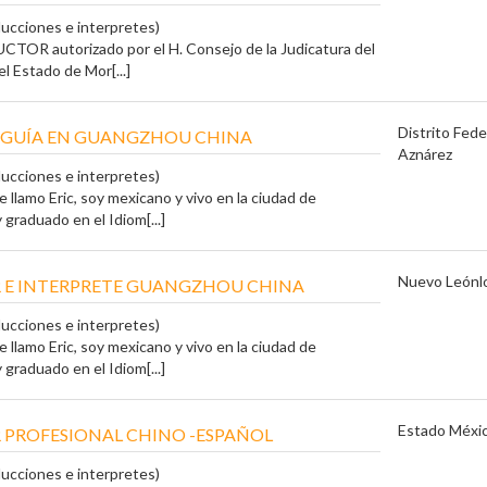
ducciones e interpretes)
OR autorizado por el H. Consejo de la Judicatura del
el Estado de Mor[...]
Distrito Fede
E GUÍA EN GUANGZHOU CHINA
Aznárez
ducciones e interpretes)
 llamo Eric, soy mexicano y vivo en la ciudad de
graduado en el Idiom[...]
Nuevo León
l
 E INTERPRETE GUANGZHOU CHINA
ducciones e interpretes)
 llamo Eric, soy mexicano y vivo en la ciudad de
graduado en el Idiom[...]
Estado Méxi
PROFESIONAL CHINO -ESPAÑOL
ducciones e interpretes)