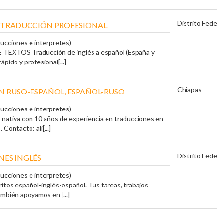
Distrito Fede
E TRADUCCIÓN PROFESIONAL.
ducciones e interpretes)
EXTOS Traducción de inglés a español (España y
ápido y profesional[...]
Chiapas
 RUSO-ESPAÑOL, ESPAÑOL-RUSO
ducciones e interpretes)
 nativa con 10 años de experiencia en traducciones en
 Contacto: ali[...]
Distrito Fede
ES INGLÉS
ducciones e interpretes)
itos español-inglés-español. Tus tareas, trabajos
ambién apoyamos en [...]