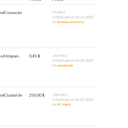
ral
Coyoacán
77 Hit(s)
Publicado en 05-11-2025
De
Romina.montero
co
Atizapan,
0.45 $
142 Hit(s)
Publicado en 03-09-2024
De
mendrade
ral
Ciudad de
250.00 $
198 Hit(s)
Publicado en 02-05-2022
De
PC Mark