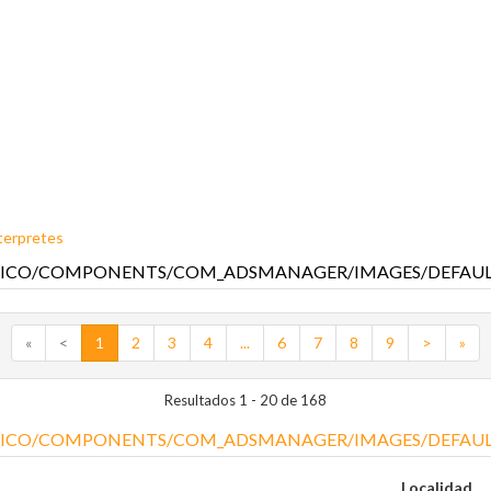
terpretes
«
<
1
2
3
4
...
6
7
8
9
>
»
Resultados 1 - 20 de 168
Localidad