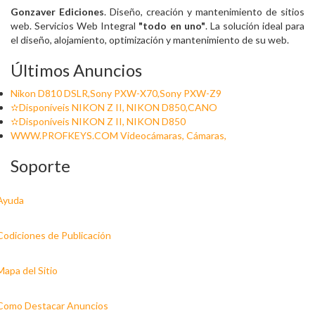
Gonzaver Ediciones
. Diseño, creación y mantenimiento de sitios
web. Servicios Web Integral
"todo en uno"
. La solución ideal para
el diseño, alojamiento, optimización y mantenimiento de su web.
Últimos Anuncios
Nikon D810 DSLR,Sony PXW-X70,Sony PXW-Z9
✫Disponíveis NIKON Z II, NIKON D850,CANO
✫Disponíveis NIKON Z II, NIKON D850
WWW.PROFKEYS.COM Videocámaras, Cámaras,
Soporte
Ayuda
Codiciones de Publicación
Mapa del Sitio
Como Destacar Anuncios