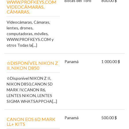
Bocas del Toro
800.00 $
WWW.PROFKEYS.COM
VIDEOCÁMARAS,
CÁMARAS,
Videocámaras, Cámaras,
lentes, drones,
computadoras, móviles,
WWW.PROFKEYS.COM y
otros Todas la[...]
Panamá
1 000.00 $
✫DISPONÍVEL NIKON Z
II, NIKON D850
✫Disponível NIKON Z II,
NIKON D850,CANON 5D
MARK IV,CANON R6,
LENTES NIKON, LENTES
SIGMA WHATSAPPCHA[...]
Panamá
500.00 $
CANON EOS 6D MARK
LL+ KITS