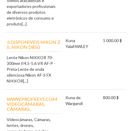
Somos atacadistas e
exportadores profissionais
de diversos produtos
eletrônicos de consumo e
produto[...]
Kuna
1 000.00 $
✫DISPONÍVEIS NIKON Z
Yala
FAWLEY
II, NIKON D850
Lente Nikon NIKKOR 70-
300mm f/4.5-5.6 VR AF-P -
Preta Lente de onda
silenciosa Nikon AF-S FX
NIKKOR[...]
Kuna de
800.00 $
WWW.PROFKEYS.COM
Wargandí
VIDEOCÁMARAS,
CÁMARAS,
Videocámaras, Cámaras,
lentes, drones,