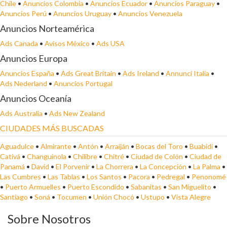
Chile
•
Anuncios Colombia
•
Anuncios Ecuador
•
Anuncios Paraguay
•
Anuncios Perú
•
Anuncios Uruguay
•
Anuncios Venezuela
Anuncios Norteamérica
Ads Canada
•
Avisos México
•
Ads USA
Anuncios Europa
Anuncios España
•
Ads Great Britain
•
Ads Ireland
•
Annunci Italia
•
Ads Nederland
•
Anuncios Portugal
Anuncios Oceanía
Ads Australia
•
Ads New Zealand
CIUDADES MÁS BUSCADAS
Aguadulce
•
Almirante
•
Antón
•
Arraiján
•
Bocas del Toro
•
Buabidi
•
Cativá
•
Changuinola
•
Chilibre
•
Chitré
•
Ciudad de Colón
•
Ciudad de
Panamá
•
David
•
El Porvenir
•
La Chorrera
•
La Concepción
•
La Palma
•
Las Cumbres
•
Las Tablas
•
Los Santos
•
Pacora
•
Pedregal
•
Penonomé
•
Puerto Armuelles
•
Puerto Escondido
•
Sabanitas
•
San Miguelito
•
Santiago
•
Soná
•
Tocumen
•
Unión Chocó
•
Ustupo
•
Vista Alegre
Sobre Nosotros