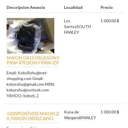
Descripcion Anuncio
Localidad
Precio
Los
1 000.00 $
Santos
SOUTH
FAWLEY
NIKON D810 DSLR,SONY
PXW-X70,SONY PXW-Z9
Email: KobyRohu@net-
shopping.com Gmail:
kobyrohu@gmail.com MSN:
kobyrohu@outlook.com
YAHOO: kobyr[...]
Kuna de
1 000.00 $
✫DISPONÍVEIS NIKON Z
Wargandí
FAWLEY
II, NIKON D850,CANO