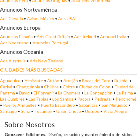
Anuncios Perú
•
Anuncios Uruguay
•
Anuncios Venezuela
Anuncios Norteamérica
Ads Canada
•
Avisos México
•
Ads USA
Anuncios Europa
Anuncios España
•
Ads Great Britain
•
Ads Ireland
•
Annunci Italia
•
Ads Nederland
•
Anuncios Portugal
Anuncios Oceanía
Ads Australia
•
Ads New Zealand
CIUDADES MÁS BUSCADAS
Aguadulce
•
Almirante
•
Antón
•
Arraiján
•
Bocas del Toro
•
Buabidi
•
Cativá
•
Changuinola
•
Chilibre
•
Chitré
•
Ciudad de Colón
•
Ciudad de
Panamá
•
David
•
El Porvenir
•
La Chorrera
•
La Concepción
•
La Palma
•
Las Cumbres
•
Las Tablas
•
Los Santos
•
Pacora
•
Pedregal
•
Penonomé
•
Puerto Armuelles
•
Puerto Escondido
•
Sabanitas
•
San Miguelito
•
Santiago
•
Soná
•
Tocumen
•
Unión Chocó
•
Ustupo
•
Vista Alegre
Sobre Nosotros
Gonzaver Ediciones
. Diseño, creación y mantenimiento de sitios