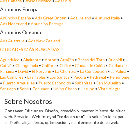
Ads Canada
•
Avisos México
•
Ads USA
Anuncios Europa
Anuncios España
•
Ads Great Britain
•
Ads Ireland
•
Annunci Italia
•
Ads Nederland
•
Anuncios Portugal
Anuncios Oceanía
Ads Australia
•
Ads New Zealand
CIUDADES MÁS BUSCADAS
Aguadulce
•
Almirante
•
Antón
•
Arraiján
•
Bocas del Toro
•
Buabidi
•
Cativá
•
Changuinola
•
Chilibre
•
Chitré
•
Ciudad de Colón
•
Ciudad de
Panamá
•
David
•
El Porvenir
•
La Chorrera
•
La Concepción
•
La Palma
•
Las Cumbres
•
Las Tablas
•
Los Santos
•
Pacora
•
Pedregal
•
Penonomé
•
Puerto Armuelles
•
Puerto Escondido
•
Sabanitas
•
San Miguelito
•
Santiago
•
Soná
•
Tocumen
•
Unión Chocó
•
Ustupo
•
Vista Alegre
Sobre Nosotros
Gonzaver Ediciones
. Diseño, creación y mantenimiento de sitios
web. Servicios Web Integral
"todo en uno"
. La solución ideal para
el diseño, alojamiento, optimización y mantenimiento de su web.