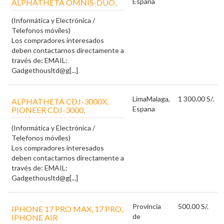
Espana
ALPHATHETA OMNIS-DUO,
(Informática y Electrónica /
Telefonos móviles)
Los compradores interesados
deben contactarnos directamente a
través de: EMAIL:
Gadgethousltd@g[...]
Lima
Malaga,
1 300.00 S/.
ALPHATHETA CDJ-3000X,
Espana
PIONEER CDJ-3000,
(Informática y Electrónica /
Telefonos móviles)
Los compradores interesados
deben contactarnos directamente a
través de: EMAIL:
Gadgethousltd@g[...]
Provincia
500.00 S/.
IPHONE 17 PRO MAX, 17 PRO,
de
IPHONE AIR