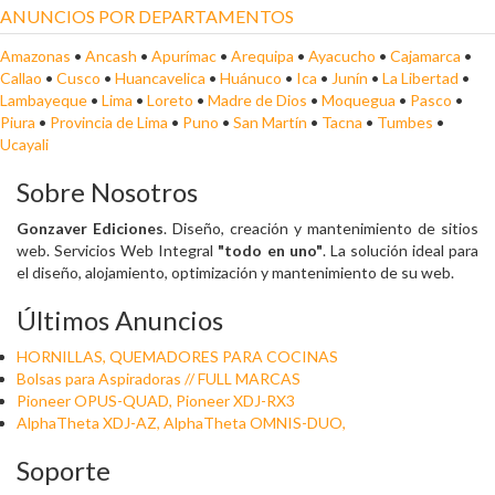
ANUNCIOS POR DEPARTAMENTOS
Amazonas
•
Ancash
•
Apurímac
•
Arequipa
•
Ayacucho
•
Cajamarca
•
Callao
•
Cusco
•
Huancavelica
•
Huánuco
•
Ica
•
Junín
•
La Libertad
•
Lambayeque
•
Lima
•
Loreto
•
Madre de Dios
•
Moquegua
•
Pasco
•
Piura
•
Provincia de Lima
•
Puno
•
San Martín
•
Tacna
•
Tumbes
•
Ucayali
Sobre Nosotros
Gonzaver Ediciones
. Diseño, creación y mantenimiento de sitios
web. Servicios Web Integral
"todo en uno"
. La solución ideal para
el diseño, alojamiento, optimización y mantenimiento de su web.
Últimos Anuncios
HORNILLAS, QUEMADORES PARA COCINAS
Bolsas para Aspiradoras // FULL MARCAS
Pioneer OPUS-QUAD, Pioneer XDJ-RX3
AlphaTheta XDJ-AZ, AlphaTheta OMNIS-DUO,
Soporte