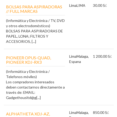
Lima
LIMA
30.00 S/.
BOLSAS PARA ASPIRADORAS
// FULL MARCAS
(Informática y Electrónica / TV, DVD
y otros electrodomésticos)
BOLSAS PARA ASPIRADORAS DE
PAPEL, LONA; FILTROS Y
ACCESORIOS, [...]
Lima
Malaga,
1 200.00 S/.
PIONEER OPUS-QUAD,
Espana
PIONEER XDJ-RX3
(Informática y Electrónica /
Telefonos móviles)
Los compradores interesados
deben contactarnos directamente a
través de: EMAIL:
Gadgethousltd@g[...]
Lima
Malaga,
850.00 S/.
ALPHATHETA XDJ-AZ,