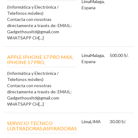
Lima
Malaga,
(Informática y Electrónica /
Espana
Telefonos móviles)
Contacta con nosotras
directamente a través de: EMAIL:
Gadgethousltd@gmail.com
WHATSAPP CH[...]
Lima
Malaga,
500.00 S/.
APPLE IPHONE 17 PRO MAX,
Espana
IPHONE 17 PRO,
(Informática y Electrónica /
Telefonos móviles)
Contacta con nosotras
directamente a través de: EMAIL:
Gadgethousltd@gmail.com
WHATSAPP CH[...]
Lima
LIMA
30.00 S/.
SERVICIO TECNICO
LUSTRADORAS,ASPIRADORAS