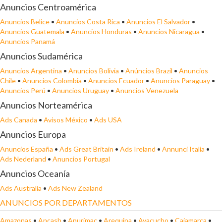
Anuncios Centroamérica
Anuncios Belice
•
Anuncios Costa Rica
•
Anuncios El Salvador
•
Anuncios Guatemala
•
Anuncios Honduras
•
Anuncios Nicaragua
•
Anuncios Panamá
Anuncios Sudamérica
Anuncios Argentina
•
Anuncios Bolivia
•
Anúncios Brazil
•
Anuncios
Chile
•
Anuncios Colombia
•
Anuncios Ecuador
•
Anuncios Paraguay
•
Anuncios Perú
•
Anuncios Uruguay
•
Anuncios Venezuela
Anuncios Norteamérica
Ads Canada
•
Avisos México
•
Ads USA
Anuncios Europa
Anuncios España
•
Ads Great Britain
•
Ads Ireland
•
Annunci Italia
•
Ads Nederland
•
Anuncios Portugal
Anuncios Oceanía
Ads Australia
•
Ads New Zealand
ANUNCIOS POR DEPARTAMENTOS
Amazonas
•
Ancash
•
Apurímac
•
Arequipa
•
Ayacucho
•
Cajamarca
•