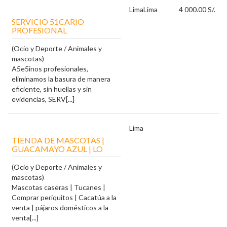
Lima
Lima
4 000.00 S/.
SERVICIO 51CARIO
PROFESIONAL
(Ocio y Deporte / Animales y
mascotas)
A5e5inos profesionales,
eliminamos la basura de manera
eficiente, sin huellas y sin
evidencias, SERV[...]
Lima
TIENDA DE MASCOTAS |
GUACAMAYO AZUL | LO
(Ocio y Deporte / Animales y
mascotas)
Mascotas caseras | Tucanes |
Comprar periquitos | Cacatúa a la
venta | pájaros domésticos a la
venta[...]