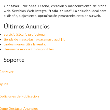
Gonzaver Ediciones
. Diseño, creación y mantenimiento de sitios
web. Servicios Web Integral
"todo en uno"
. La solución ideal para
el diseño, alojamiento, optimización y mantenimiento de su web.
Últimos Anuncios
servicio 51cario profesional
tienda de mascotas | guacamayo azul | lo
Lindos monos tití a la venta.
Hermosos monos tití disponibles
Soporte
Gonzaver
Ayuda
Codiciones de Publicación
Como Destacar Anuncios