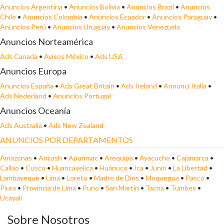
Anuncios Argentina
•
Anuncios Bolivia
•
Anúncios Brazil
•
Anuncios
Chile
•
Anuncios Colombia
•
Anuncios Ecuador
•
Anuncios Paraguay
•
Anuncios Perú
•
Anuncios Uruguay
•
Anuncios Venezuela
Anuncios Norteamérica
Ads Canada
•
Avisos México
•
Ads USA
Anuncios Europa
Anuncios España
•
Ads Great Britain
•
Ads Ireland
•
Annunci Italia
•
Ads Nederland
•
Anuncios Portugal
Anuncios Oceanía
Ads Australia
•
Ads New Zealand
ANUNCIOS POR DEPARTAMENTOS
Amazonas
•
Ancash
•
Apurímac
•
Arequipa
•
Ayacucho
•
Cajamarca
•
Callao
•
Cusco
•
Huancavelica
•
Huánuco
•
Ica
•
Junín
•
La Libertad
•
Lambayeque
•
Lima
•
Loreto
•
Madre de Dios
•
Moquegua
•
Pasco
•
Piura
•
Provincia de Lima
•
Puno
•
San Martín
•
Tacna
•
Tumbes
•
Ucayali
Sobre Nosotros