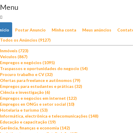
Menu
Início
Postar Anuncio
Minha conta
Meus anúncios
Contat
Todos os Anúncios (9127)
Inmóveis (723)
Veiculos (867)
Empregos e negócios (1095)
Traspassos e oportunidades do negocio (54)
Procuro trabalho e CV (32)
Ofertas para freelance e autônomos (79)
Empregos para estudantes e práticas (32)
Ciência e investigação (6)
Empregos e negocios em internet (122)
Empregos en ONGs e setor social (10)
Hotelaria e turismo (53)
Informática, electrônica e telecomunicações (148)
Educação e capacitação (19)
Gerência, finanças e economia (142)