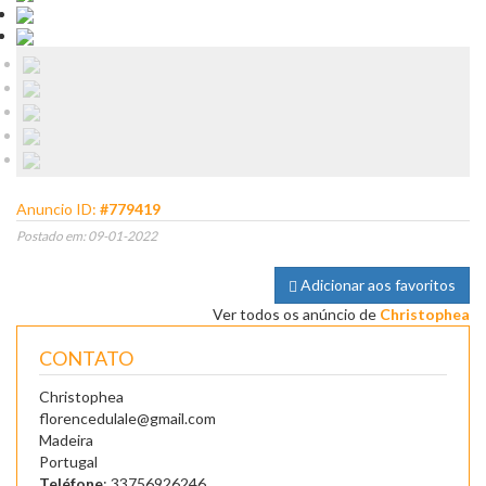
Anuncio ID:
#779419
Postado em: 09-01-2022
Adicionar aos favoritos
Ver todos os anúncio de
Christophea
CONTATO
Christophea
florencedulale@gmail.com
Madeira
Portugal
Teléfone
: 33756926246