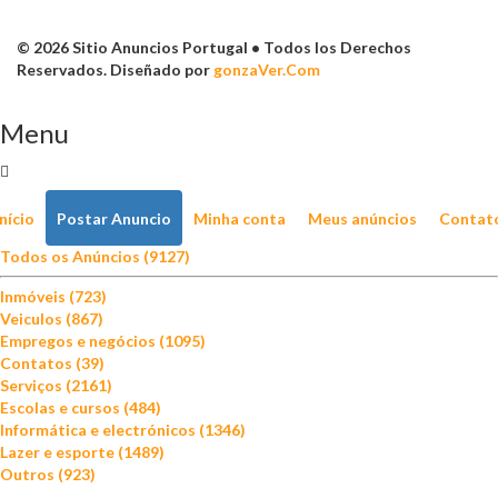
© 2026 Sitio Anuncios Portugal • Todos los Derechos
Reservados. Diseñado por
gonzaVer.Com
Menu
Início
Postar Anuncio
Minha conta
Meus anúncios
Contat
Todos os Anúncios (9127)
Inmóveis (723)
Veiculos (867)
Empregos e negócios (1095)
Contatos (39)
Serviços (2161)
Escolas e cursos (484)
Informática e electrónicos (1346)
Lazer e esporte (1489)
Outros (923)