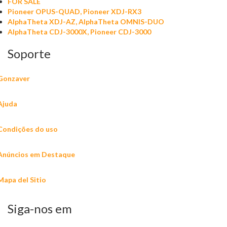
FOR SALE
Pioneer OPUS-QUAD, Pioneer XDJ-RX3
AlphaTheta XDJ-AZ, AlphaTheta OMNIS-DUO
AlphaTheta CDJ-3000X, Pioneer CDJ-3000
Soporte
Gonzaver
Ajuda
Condições do uso
Anúncios em Destaque
Mapa del Sitio
Siga-nos em