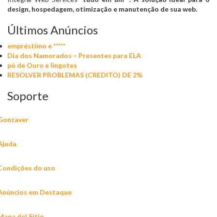
design, hospedagem, otimização e manutenção de sua web.
Últimos Anúncios
empréstimo e *****
Dia dos Namorados – Presentes para ELA
pó de Ouro e lingotes
RESOLVER PROBLEMAS (CREDITO) DE 2%
Soporte
Gonzaver
Ajuda
Condições do uso
Anúncios em Destaque
Mapa del Sitio