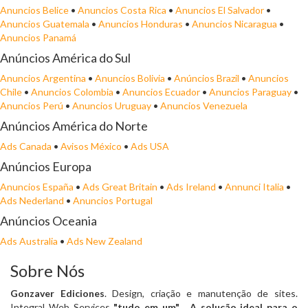
Anuncios Belice
•
Anuncios Costa Rica
•
Anuncios El Salvador
•
Anuncios Guatemala
•
Anuncios Honduras
•
Anuncios Nicaragua
•
Anuncios Panamá
Anúncios América do Sul
Anuncios Argentina
•
Anuncios Bolivia
•
Anúncios Brazil
•
Anuncios
Chile
•
Anuncios Colombia
•
Anuncios Ecuador
•
Anuncios Paraguay
•
Anuncios Perú
•
Anuncios Uruguay
•
Anuncios Venezuela
Anúncios América do Norte
Ads Canada
•
Avisos México
•
Ads USA
Anúncios Europa
Anuncios España
•
Ads Great Britain
•
Ads Ireland
•
Annunci Italia
•
Ads Nederland
•
Anuncios Portugal
Anúncios Oceania
Ads Australia
•
Ads New Zealand
Sobre Nós
Gonzaver Ediciones
. Design, criação e manutenção de sites.
Integral Web Services
"tudo em um"
. A solução ideal para o