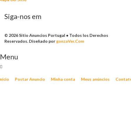
Siga-nos em
© 2026 Sitio Anuncios Portugal • Todos los Derechos
Reservados. Diseñado por
gonzaVer.Com
Menu
Início
Postar Anuncio
Minha conta
Meus anúncios
Contat