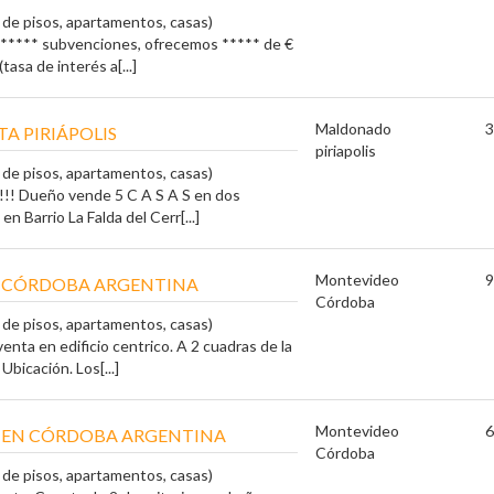
a de pisos, apartamentos, casas)
s ***** subvenciones, ofrecemos ***** de €
tasa de interés a[...]
Maldonado
3
TA PIRIÁPOLIS
piriapolis
a de pisos, apartamentos, casas)
! Dueño vende 5 C A S A S en dos
n Barrio La Falda del Cerr[...]
Montevideo
9
 CÓRDOBA ARGENTINA
Córdoba
a de pisos, apartamentos, casas)
nta en edificio centrico. A 2 cuadras de la
Ubicación. Los[...]
Montevideo
6
EN CÓRDOBA ARGENTINA
Córdoba
a de pisos, apartamentos, casas)