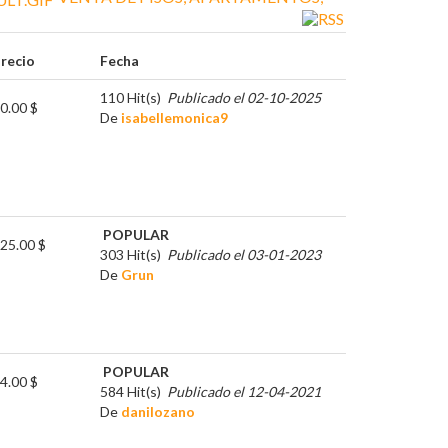
recio
Fecha
110 Hit(s)
Publicado el 02-10-2025
0.00 $
De
isabellemonica9
POPULAR
25.00 $
303 Hit(s)
Publicado el 03-01-2023
De
Grun
POPULAR
4.00 $
584 Hit(s)
Publicado el 12-04-2021
De
danilozano