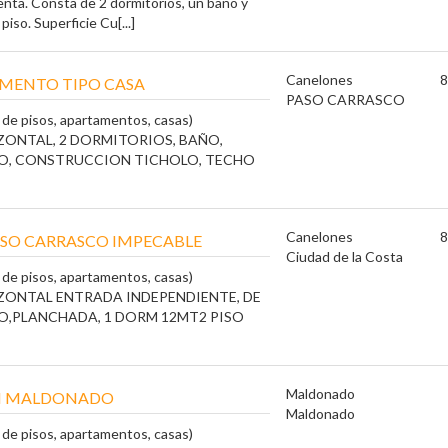
ta. Consta de 2 dormitorios, un baño y
iso. Superficie Cu[...]
Canelones
8
MENTO TIPO CASA
PASO CARRASCO
a de pisos, apartamentos, casas)
ONTAL, 2 DORMITORIOS, BAÑO,
RO, CONSTRUCCION TICHOLO, TECHO
Canelones
8
SO CARRASCO IMPECABLE
Ciudad de la Costa
a de pisos, apartamentos, casas)
ZONTAL ENTRADA INDEPENDIENTE, DE
O,PLANCHADA, 1 DORM 12MT2 PISO
Maldonado
N MALDONADO
Maldonado
a de pisos, apartamentos, casas)