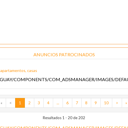
ANUNCIOS PATROCINADOS
 apartamentos, casas
«
<
1
2
3
4
...
6
7
8
9
10
>
»
Resultados 1 - 20 de 202