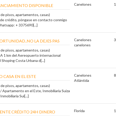
Canelones
1
ANCIAMIENTO DISPONIBLE
a de pisos, apartamentos, casas)
 de crédito, póngase en contacto conmigo
 whatsapp: + 3375690[...]
Canelones
3
ORTUNIDAD..NO LA DEJES PAS
canelones
a de pisos, apartamentos, casas)
 A 1 km del Aereopuerto internacional
 Shoping Costa Urbana d[...]
Canelones
8
 CASA EN EL ESTE
Atlántida
a de pisos, apartamentos, casas)
/ Apartamento en el Este, Inmobiliaria Suiza
mobiliaria Sui[...]
Florida
1
ENTE CRÉDITO 24H DINERO