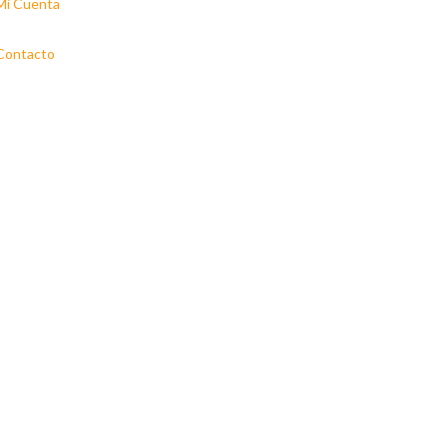
Mi Cuenta
Contacto