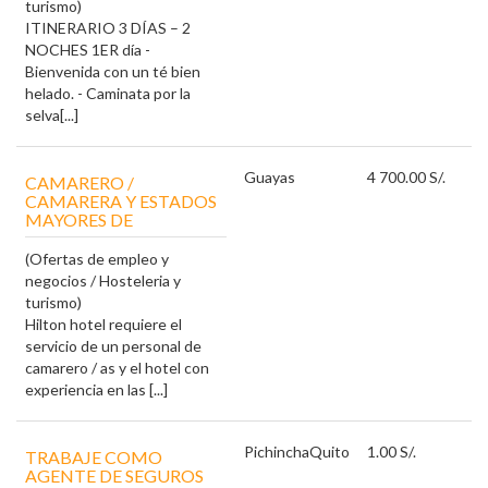
turismo)
ITINERARIO 3 DÍAS – 2
NOCHES 1ER día -
Bienvenida con un té bien
helado. - Caminata por la
selva[...]
Guayas
4 700.00 S/.
CAMARERO /
CAMARERA Y ESTADOS
MAYORES DE
(Ofertas de empleo y
negocios / Hosteleria y
turismo)
Hilton hotel requiere el
servicio de un personal de
camarero / as y el hotel con
experiencia en las [...]
Pichincha
Quito
1.00 S/.
TRABAJE COMO
AGENTE DE SEGUROS