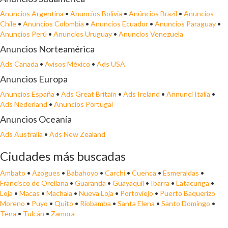
Anuncios Argentina
•
Anuncios Bolivia
•
Anúncios Brazil
•
Anuncios
Chile
•
Anuncios Colombia
•
Anuncios Ecuador
•
Anuncios Paraguay
•
Anuncios Perú
•
Anuncios Uruguay
•
Anuncios Venezuela
Anuncios Norteamérica
Ads Canada
•
Avisos México
•
Ads USA
Anuncios Europa
Anuncios España
•
Ads Great Britain
•
Ads Ireland
•
Annunci Italia
•
Ads Nederland
•
Anuncios Portugal
Anuncios Oceanía
Ads Australia
•
Ads New Zealand
Ciudades más buscadas
Ambato
•
Azogues
•
Babahoyo
•
Carchi
•
Cuenca
•
Esmeraldas
•
Francisco de Orellana
•
Guaranda
•
Guayaquil
•
Ibarra
•
Latacunga
•
Loja
•
Macas
•
Machala
•
Nueva Loja
•
Portoviejo
•
Puerto Baquerizo
Moreno
•
Puyo
•
Quito
•
Riobamba
•
Santa Elena
•
Santo Domingo
•
Tena
•
Tulcán
•
Zamora