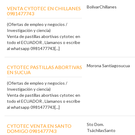
Bolívar
Chillanes
VENTA CYTOTEC EN CHILLANES
0981477743
(Ofertas de empleo y negocios /
Investigación y ciencia)
Venta de pastillas abortivas cytotec en
todo el ECUADOR , Llamanos o escribe
al whatsapp 0981477743[...]
Morona Santiago
sucua
CYTOTEC PASTILLAS ABORTIVAS
EN SUCUA
(Ofertas de empleo y negocios /
Investigación y ciencia)
Venta de pastillas abortivas cytotec en
todo el ECUADOR , Llamanos o escribe
al whatsapp 0981477743[...]
Sto Dom.
CYTOTEC VENTA EN SANTO
Tsáchilas
Santo
DOMIGO 0981477743