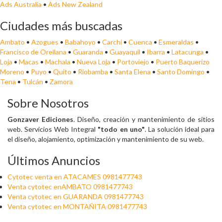
Ads Australia
•
Ads New Zealand
Ciudades más buscadas
Ambato
•
Azogues
•
Babahoyo
•
Carchi
•
Cuenca
•
Esmeraldas
•
Francisco de Orellana
•
Guaranda
•
Guayaquil
•
Ibarra
•
Latacunga
•
Loja
•
Macas
•
Machala
•
Nueva Loja
•
Portoviejo
•
Puerto Baquerizo
Moreno
•
Puyo
•
Quito
•
Riobamba
•
Santa Elena
•
Santo Domingo
•
Tena
•
Tulcán
•
Zamora
Sobre Nosotros
Gonzaver Ediciones
. Diseño, creación y mantenimiento de sitios
web. Servicios Web Integral
"todo en uno"
. La solución ideal para
el diseño, alojamiento, optimización y mantenimiento de su web.
Últimos Anuncios
Cytotec venta en ATACAMES 0981477743
Venta cytotec enAMBATO 0981477743
Venta cytotec en GUARANDA 0981477743
Venta cytotec en MONTAÑITA 0981477743