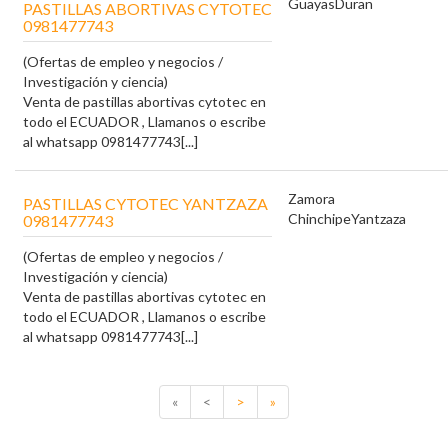
Guayas
Duran
PASTILLAS ABORTIVAS CYTOTEC
0981477743
(Ofertas de empleo y negocios /
Investigación y ciencia)
Venta de pastillas abortivas cytotec en
todo el ECUADOR , Llamanos o escribe
al whatsapp 0981477743[...]
Zamora
PASTILLAS CYTOTEC YANTZAZA
Chinchipe
Yantzaza
0981477743
(Ofertas de empleo y negocios /
Investigación y ciencia)
Venta de pastillas abortivas cytotec en
todo el ECUADOR , Llamanos o escribe
al whatsapp 0981477743[...]
«
<
>
»