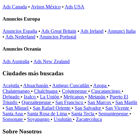
Ads Canada
•
Avisos México
•
Ads USA
Anuncios Europa
Anuncios España
•
Ads Great Britain
•
Ads Ireland
•
Annunci Italia
•
Ads Nederland
•
Anuncios Portugal
Anuncios Oceanía
Ads Australia
•
Ads New Zealand
Ciudades más buscadas
Acajutla
•
Ahuachapán
•
Antiguo Cuscatlán
•
Apopa
•
Chalatenango
•
Chalchuapa
•
Cojutepeque
•
Cuscatancingo
•
Delgado
•
Izalco
•
La Unión
•
Mejicanos
•
Metapán
•
Puerto El
Triunfo
•
Quezaltepeque
•
San Francisco
•
San Marcos
•
San Martín
•
San Miquel
•
San Rafael Oriente
•
San Salvador
•
San Vicente
•
Santa Ana
•
Santa Rosa de Lima
•
Santa Tecla
•
Sensuntepeque
•
Sonsonate
•
Soyapango
•
Usulután
•
Zacatecoluca
Sobre Nosotros