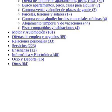
Oferta de alquiler de apartamentos, pisos, casas (32)
Busco apartamentos, pisos, casas para alquilar (7)
Compra-venta y alquiler de plazas de garaje (3)
Parcelas, terrenos y solares (17)
Compra venta alquiler locales comerciales oficinas (4)
Alojamiento temporal y de vacaciones (44)
Pisos compartidos y habitaciones (4)
Motor y Automoción (101)
Ofertas de empleo y negocios (69)
Relaciones personales (33)
Servicios (223)
Enseñanza (12)
Informática y Electrónica (40)
Ocio y Deporte (16)
Otros (64)