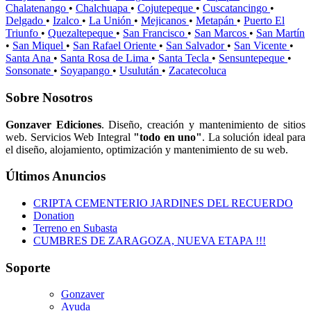
Chalatenango
•
Chalchuapa
•
Cojutepeque
•
Cuscatancingo
•
Delgado
•
Izalco
•
La Unión
•
Mejicanos
•
Metapán
•
Puerto El
Triunfo
•
Quezaltepeque
•
San Francisco
•
San Marcos
•
San Martín
•
San Miquel
•
San Rafael Oriente
•
San Salvador
•
San Vicente
•
Santa Ana
•
Santa Rosa de Lima
•
Santa Tecla
•
Sensuntepeque
•
Sonsonate
•
Soyapango
•
Usulután
•
Zacatecoluca
Sobre Nosotros
Gonzaver Ediciones
. Diseño, creación y mantenimiento de sitios
web. Servicios Web Integral
"todo en uno"
. La solución ideal para
el diseño, alojamiento, optimización y mantenimiento de su web.
Últimos Anuncios
CRIPTA CEMENTERIO JARDINES DEL RECUERDO
Donation
Terreno en Subasta
CUMBRES DE ZARAGOZA, NUEVA ETAPA !!!
Soporte
Gonzaver
Ayuda