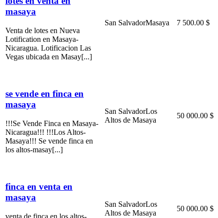
lotes en venta en
masaya
San Salvador
Masaya
7 500.00 $
Venta de lotes en Nueva
Lotification en Masaya-
Nicaragua. Lotificacion Las
Vegas ubicada en Masay[...]
se vende en finca en
masaya
San Salvador
Los
50 000.00 $
Altos de Masaya
!!!Se Vende Finca en Masaya-
Nicaragua!!! !!!Los Altos-
Masaya!!! Se vende finca en
los altos-masay[...]
finca en venta en
masaya
San Salvador
Los
50 000.00 $
Altos de Masaya
venta de finca en los altos-