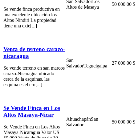
San Salvador
Los
50 000.00 $
Altos de Masaya
Se vende finca productiva en
una excelente ubicación los
Altos-Nindiri La propiedad
tiene una exte[...]
Venta de terreno carazo-
nicaragua
San
27 000.00 $
Salvador
Tegucigalpa
Se vende terreno en san marcos
carazo-Nicaragua ubicado
cerca de la esquinas. las
esquina es el cru[...]
Se Vende Finca en Los
Altos Masaya-Nicar
Ahuachapán
San
50 000.00 $
Salvador
Se Vende Finca en Los Altos
Masaya-Nicaragua Valor U$
50,000 Venta de finca de 10