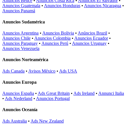
Anuncios Belice
•
Anuncios Costa Rica
•
Anuncios El Salvador
•
Anuncios Guatemala
•
Anuncios Honduras
•
Anuncios Nicaragua
•
Anuncios Panamá
Anuncios Sudamérica
Anuncios Argentina
•
Anuncios Bolivia
•
Anúncios Brazil
•
Anuncios Chile
•
Anuncios Colombia
•
Anuncios Ecuador
•
Anuncios Paraguay
•
Anuncios Perú
•
Anuncios Uruguay
•
Anuncios Venezuela
Anuncios Norteamérica
Ads Canada
•
Avisos México
•
Ads USA
Anuncios Europa
Anuncios España
•
Ads Great Britain
•
Ads Ireland
•
Annunci Italia
•
Ads Nederland
•
Anuncios Portugal
Anuncios Oceanía
Ads Australia
•
Ads New Zealand