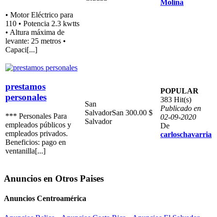
Molina
• Motor Eléctrico para
110 • Potencia 2.3 kwtts
• Altura máxima de
levante: 25 metros •
Capaci[...]
prestamos
POPULAR
personales
383 Hit(s)
San
Publicado en
Salvador
San
300.00 $
*** Personales Para
02-09-2020
Salvador
empleados públicos y
De
empleados privados.
carloschavarria
Beneficios: pago en
ventanilla[...]
Anuncios en Otros Paises
Anuncios Centroamérica