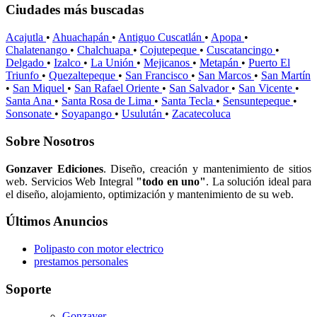
Ciudades más buscadas
Acajutla
•
Ahuachapán
•
Antiguo Cuscatlán
•
Apopa
•
Chalatenango
•
Chalchuapa
•
Cojutepeque
•
Cuscatancingo
•
Delgado
•
Izalco
•
La Unión
•
Mejicanos
•
Metapán
•
Puerto El
Triunfo
•
Quezaltepeque
•
San Francisco
•
San Marcos
•
San Martín
•
San Miquel
•
San Rafael Oriente
•
San Salvador
•
San Vicente
•
Santa Ana
•
Santa Rosa de Lima
•
Santa Tecla
•
Sensuntepeque
•
Sonsonate
•
Soyapango
•
Usulután
•
Zacatecoluca
Sobre Nosotros
Gonzaver Ediciones
. Diseño, creación y mantenimiento de sitios
web. Servicios Web Integral
"todo en uno"
. La solución ideal para
el diseño, alojamiento, optimización y mantenimiento de su web.
Últimos Anuncios
Polipasto con motor electrico
prestamos personales
Soporte
Gonzaver