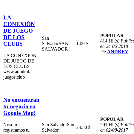
LA
CONEXIÓN
DE JUEGO
POPULAR
DE LOS
San
414 Hit(s)
Public
CLUBS
Salvador
SAN
1.00 $
en 24-06-2018
SALVADOR
De
ANDREY
LA CONEXIÓN
DE JUEGO DE
LOS CLUBS
www.admiral-
juegos.club
No encuentran
tu negocio en
Google Map!
POPULAR
Nosotros
San Salvador
San
591 Hit(s)
Public
24.50 $
registramos tu
Salvador
en 02-08-2017