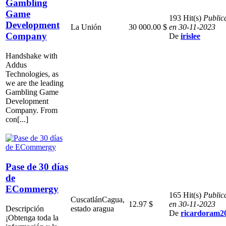
Gambling
Game
193 Hit(s)
Public
Development
La Unión
30 000.00 $
en 30-11-2023
Company
De
irislee
Handshake with
Addus
Technologies, as
we are the leading
Gambling Game
Development
Company. From
con[...]
Pase de 30 días
de
ECommergy
165 Hit(s)
Public
Cuscatlán
Cagua,
12.97 $
en 30-11-2023
Descripción
estado aragua
De
ricardoram2
¡Obtenga toda la