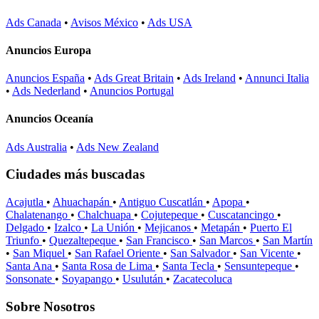
Ads Canada
•
Avisos México
•
Ads USA
Anuncios Europa
Anuncios España
•
Ads Great Britain
•
Ads Ireland
•
Annunci Italia
•
Ads Nederland
•
Anuncios Portugal
Anuncios Oceanía
Ads Australia
•
Ads New Zealand
Ciudades más buscadas
Acajutla
•
Ahuachapán
•
Antiguo Cuscatlán
•
Apopa
•
Chalatenango
•
Chalchuapa
•
Cojutepeque
•
Cuscatancingo
•
Delgado
•
Izalco
•
La Unión
•
Mejicanos
•
Metapán
•
Puerto El
Triunfo
•
Quezaltepeque
•
San Francisco
•
San Marcos
•
San Martín
•
San Miquel
•
San Rafael Oriente
•
San Salvador
•
San Vicente
•
Santa Ana
•
Santa Rosa de Lima
•
Santa Tecla
•
Sensuntepeque
•
Sonsonate
•
Soyapango
•
Usulután
•
Zacatecoluca
Sobre Nosotros