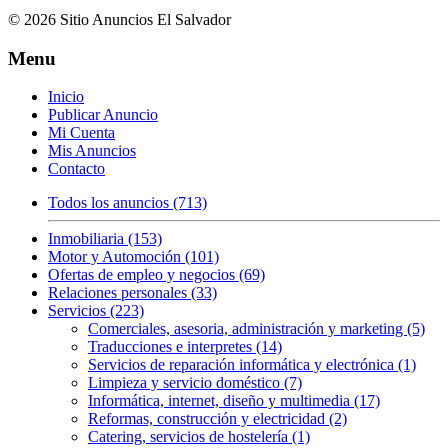
© 2026 Sitio Anuncios El Salvador
Menu
Inicio
Publicar Anuncio
Mi Cuenta
Mis Anuncios
Contacto
Todos los anuncios (713)
Inmobiliaria (153)
Motor y Automoción (101)
Ofertas de empleo y negocios (69)
Relaciones personales (33)
Servicios (223)
Comerciales, asesoria, administración y marketing (5)
Traducciones e interpretes (14)
Servicios de reparación informática y electrónica (1)
Limpieza y servicio doméstico (7)
Informática, internet, diseño y multimedia (17)
Reformas, construcción y electricidad (2)
Catering, servicios de hostelería (1)