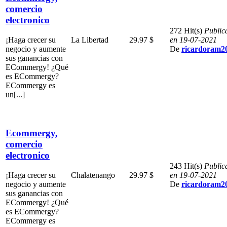
comercio
electronico
272 Hit(s)
Public
¡Haga crecer su
La Libertad
29.97 $
en 19-07-2021
negocio y aumente
De
ricardoram2
sus ganancias con
ECommergy! ¿Qué
es ECommergy?
ECommergy es
un[...]
Ecommergy,
comercio
electronico
243 Hit(s)
Public
¡Haga crecer su
Chalatenango
29.97 $
en 19-07-2021
negocio y aumente
De
ricardoram2
sus ganancias con
ECommergy! ¿Qué
es ECommergy?
ECommergy es