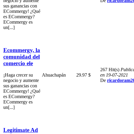
negocio y aumente
De
ricardoram2
sus ganancias con
ECommergy! ¿Qué
es ECommergy?
ECommergy es
un[...]
Ecommergy, la
comunidad del
comercio ele
267 Hit(s)
Public
¡Haga crecer su
Ahuachapán
29.97 $
en 19-07-2021
negocio y aumente
De
ricardoram2
sus ganancias con
ECommergy! ¿Qué
es ECommergy?
ECommergy es
un[...]
Legitimate Ad