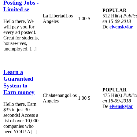
Posting Jobs -
Limited se
POPULAR
La Libertad
Los
512 Hit(s)
Public
1.00 $
Hello there, We
Angeles
en 15-09-2018
will pay you for
De
elvenskylar
every ad posted!.
Great for students,
housewives,
unemployed. [...]
Learn a
Guaranteed
System to
POPULAR
Earn money
Chalatenango
Los
475 Hit(s)
Public
1.00 $
Angeles
en 15-09-2018
Hello there, Earn
De
elvenskylar
$35 in just 30
seconds! Access a
list of over 10,000
companies who
need YOU! A[...]