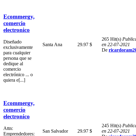
Ecommergy,
comercio
electronico
265 Hit(s)
Public
Diseñado
Santa Ana
29.97 $
en 22-07-2021
exclusivamente
De
ricardoram2
para cualquier
persona que se
dedique al
comercio
electrónico ... o
quiera e[...]
Ecommergy,
comercio
electronico
245 Hit(s)
Public
Attn:
San Salvador
29.97 $
en 22-07-2021
Emprendedores: