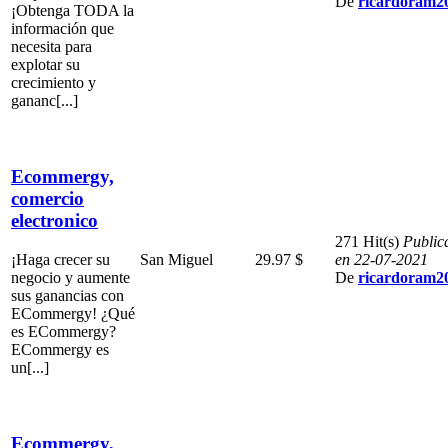
De
ricardoram2
¡Obtenga TODA la
información que
necesita para
explotar su
crecimiento y
gananc[...]
Ecommergy,
comercio
electronico
271 Hit(s)
Public
¡Haga crecer su
San Miguel
29.97 $
en 22-07-2021
negocio y aumente
De
ricardoram2
sus ganancias con
ECommergy! ¿Qué
es ECommergy?
ECommergy es
un[...]
Ecommergy,