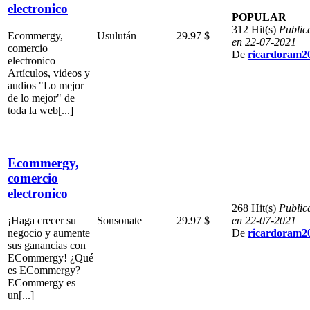
electronico
POPULAR
312 Hit(s)
Public
Ecommergy,
Usulután
29.97 $
en 22-07-2021
comercio
De
ricardoram2
electronico
Artículos, videos y
audios "Lo mejor
de lo mejor" de
toda la web[...]
Ecommergy,
comercio
electronico
268 Hit(s)
Public
¡Haga crecer su
Sonsonate
29.97 $
en 22-07-2021
negocio y aumente
De
ricardoram2
sus ganancias con
ECommergy! ¿Qué
es ECommergy?
ECommergy es
un[...]