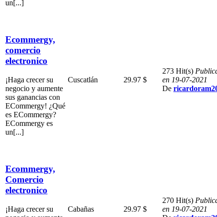
un[...]
Ecommergy,
comercio
electronico
273 Hit(s)
Public
¡Haga crecer su
Cuscatlán
29.97 $
en 19-07-2021
negocio y aumente
De
ricardoram2
sus ganancias con
ECommergy! ¿Qué
es ECommergy?
ECommergy es
un[...]
Ecommergy,
Comercio
electronico
270 Hit(s)
Public
¡Haga crecer su
Cabañas
29.97 $
en 19-07-2021