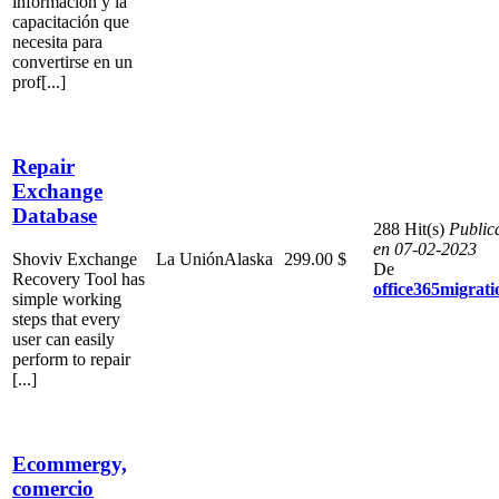
información y la
capacitación que
necesita para
convertirse en un
prof[...]
Repair
Exchange
Database
288 Hit(s)
Public
en 07-02-2023
Shoviv Exchange
La Unión
Alaska
299.00 $
De
Recovery Tool has
office365migrati
simple working
steps that every
user can easily
perform to repair
[...]
Ecommergy,
comercio