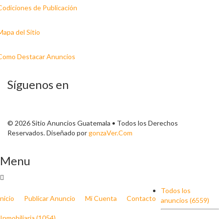
Codiciones de Publicación
Mapa del Sitio
Como Destacar Anuncios
Síguenos en
© 2026 Sitio Anuncios Guatemala • Todos los Derechos
Reservados. Diseñado por
gonzaVer.Com
Menu
Todos los
Inicio
Publicar Anuncio
Mi Cuenta
Contacto
anuncios (6559)
Inmobiliaria (1054)