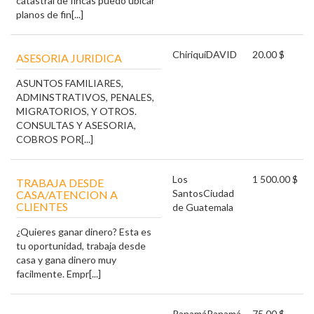
catastral de fincas puedo ubicar
planos de fin[...]
Chiriquí
DAVID
20.00 $
ASESORIA JURIDICA
ASUNTOS FAMILIARES,
ADMINSTRATIVOS, PENALES,
MIGRATORIOS, Y OTROS.
CONSULTAS Y ASESORIA,
COBROS POR[...]
Los
1 500.00 $
TRABAJA DESDE
Santos
Ciudad
CASA/ATENCION A
CLIENTES
de Guatemala
¿Quieres ganar dinero? Esta es
tu oportunidad, trabaja desde
casa y gana dinero muy
facilmente. Empr[...]
Panamá
Panamá
75.00 $