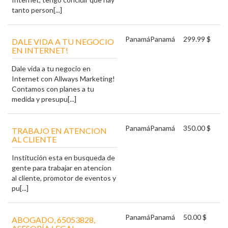
tanto person[...]
Panamá
Panamá
299.99 $
DALE VIDA A TU NEGOCIO
EN INTERNET!
Dale vida a tu negocio en
Internet con Allways Marketing!
Contamos con planes a tu
medida y presupu[...]
Panamá
Panamá
350.00 $
TRABAJO EN ATENCION
AL CLIENTE
Institución esta en busqueda de
gente para trabajar en atencion
al cliente, promotor de eventos y
pu[...]
Panamá
Panamá
50.00 $
ABOGADO, 65053828,