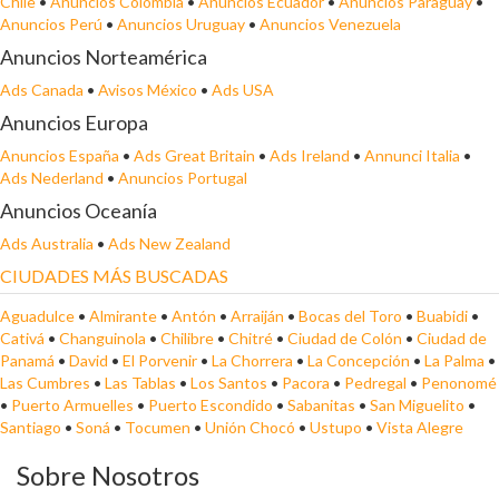
Chile
•
Anuncios Colombia
•
Anuncios Ecuador
•
Anuncios Paraguay
•
Anuncios Perú
•
Anuncios Uruguay
•
Anuncios Venezuela
Anuncios Norteamérica
Ads Canada
•
Avisos México
•
Ads USA
Anuncios Europa
Anuncios España
•
Ads Great Britain
•
Ads Ireland
•
Annunci Italia
•
Ads Nederland
•
Anuncios Portugal
Anuncios Oceanía
Ads Australia
•
Ads New Zealand
CIUDADES MÁS BUSCADAS
Aguadulce
•
Almirante
•
Antón
•
Arraiján
•
Bocas del Toro
•
Buabidi
•
Cativá
•
Changuinola
•
Chilibre
•
Chitré
•
Ciudad de Colón
•
Ciudad de
Panamá
•
David
•
El Porvenir
•
La Chorrera
•
La Concepción
•
La Palma
•
Las Cumbres
•
Las Tablas
•
Los Santos
•
Pacora
•
Pedregal
•
Penonomé
•
Puerto Armuelles
•
Puerto Escondido
•
Sabanitas
•
San Miguelito
•
Santiago
•
Soná
•
Tocumen
•
Unión Chocó
•
Ustupo
•
Vista Alegre
Sobre Nosotros