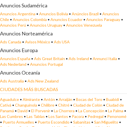
Anuncios Sudamérica
Anuncios Argentina
•
Anuncios Bolivia
•
Anúncios Brazil
•
Anuncios
Chile
•
Anuncios Colombia
•
Anuncios Ecuador
•
Anuncios Paraguay
•
Anuncios Perú
•
Anuncios Uruguay
•
Anuncios Venezuela
Anuncios Norteamérica
Ads Canada
•
Avisos México
•
Ads USA
Anuncios Europa
Anuncios España
•
Ads Great Britain
•
Ads Ireland
•
Annunci Italia
•
Ads Nederland
•
Anuncios Portugal
Anuncios Oceanía
Ads Australia
•
Ads New Zealand
CIUDADES MÁS BUSCADAS
Aguadulce
•
Almirante
•
Antón
•
Arraiján
•
Bocas del Toro
•
Buabidi
•
Cativá
•
Changuinola
•
Chilibre
•
Chitré
•
Ciudad de Colón
•
Ciudad de
Panamá
•
David
•
El Porvenir
•
La Chorrera
•
La Concepción
•
La Palma
•
Las Cumbres
•
Las Tablas
•
Los Santos
•
Pacora
•
Pedregal
•
Penonomé
•
Puerto Armuelles
•
Puerto Escondido
•
Sabanitas
•
San Miguelito
•