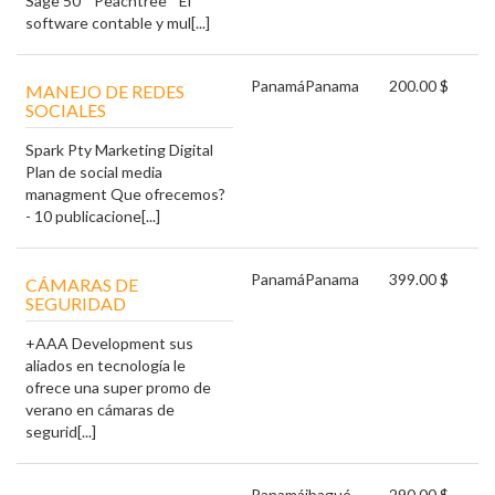
Sage 50 “ Peachtree " El
software contable y mul[...]
Panamá
Panama
200.00 $
MANEJO DE REDES
SOCIALES
Spark Pty Marketing Digital
Plan de social media
managment Que ofrecemos?
- 10 publicacione[...]
Panamá
Panama
399.00 $
CÁMARAS DE
SEGURIDAD
+AAA Development sus
aliados en tecnología le
ofrece una super promo de
verano en cámaras de
segurid[...]
Panamá
ibagué
290.00 $