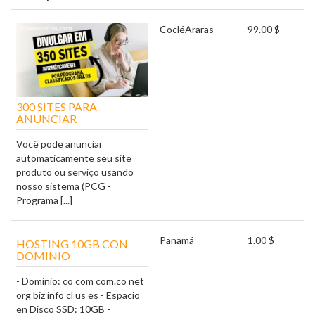
Coclé
Araras
99.00 $
300 SITES PARA
ANUNCIAR
Você pode anunciar
automaticamente seu site
produto ou serviço usando
nosso sistema (PCG -
Programa [...]
Panamá
1.00 $
HOSTING 10GB CON
DOMINIO
- Dominio: co com com.co net
org biz info cl us es - Espacio
en Disco SSD: 10GB -