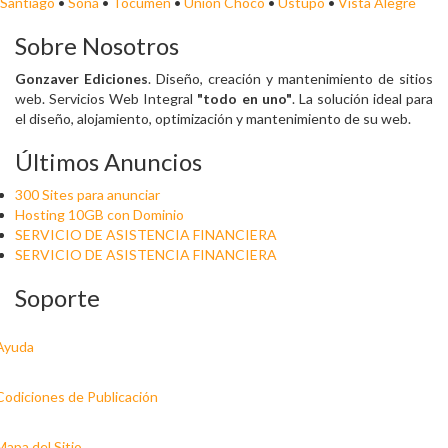
Santiago
•
Soná
•
Tocumen
•
Unión Chocó
•
Ustupo
•
Vista Alegre
Sobre Nosotros
Gonzaver Ediciones
. Diseño, creación y mantenimiento de sitios
web. Servicios Web Integral
"todo en uno"
. La solución ideal para
el diseño, alojamiento, optimización y mantenimiento de su web.
Últimos Anuncios
300 Sites para anunciar
Hosting 10GB con Dominio
SERVICIO DE ASISTENCIA FINANCIERA
SERVICIO DE ASISTENCIA FINANCIERA
Soporte
Ayuda
Codiciones de Publicación
Mapa del Sitio