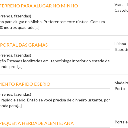
Viana 
TERRENO PARA ALUGAR NO MINHO
Castel
errenos, fazendas)
no para alugar no Minho. Preferentemente rústico. Com um
0 metros quadrado[...]
Lisboa
 PORTAL DAS GRAMAS
Itapeti
errenos, fazendas)
ação Estamos localizados em Itapetininga interior do estado de
onde prod[...]
Madeir
ENTO RÁPIDO E SÉRIO
Porto
errenos, fazendas)
rápido e sério. Então se você precisa de dinheiro urgente, por
nda para[...]
Portale
 PEQUENA HERDADE ALENTEJANA