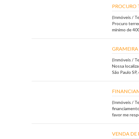
PROCURO 
(Inmóveis / T
Procuro terre
mínimo de 400
GRAMEIRA
(Inmóveis / T
Nossa localiz
São Paulo SP, 
FINANCIAM
(Inmóveis / T
financiamento 
favor me respo
VENDA DE