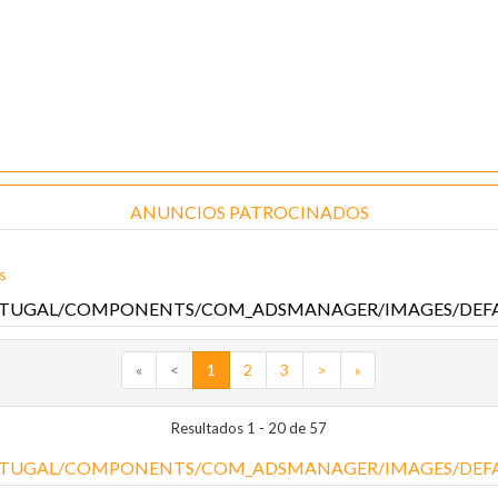
ANUNCIOS PATROCINADOS
s
«
<
1
2
3
>
»
Resultados 1 - 20 de 57