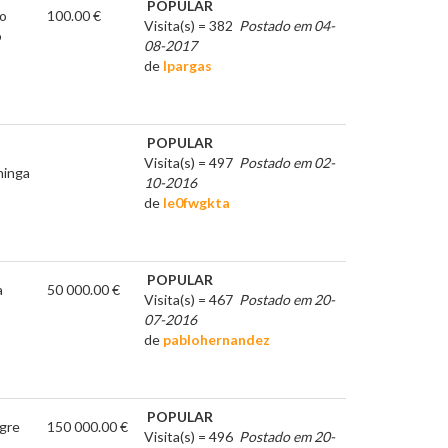
POPULAR
do
100.00 €
Visita(s) = 382
Postado em 04-
o
08-2017
de
lpargas
POPULAR
Visita(s) = 497
Postado em 02-
ninga
10-2016
de
le0fwgkta
POPULAR
a
50 000.00 €
Visita(s) = 467
Postado em 20-
07-2016
de
pablohernandez
POPULAR
gre
150 000.00 €
Visita(s) = 496
Postado em 20-