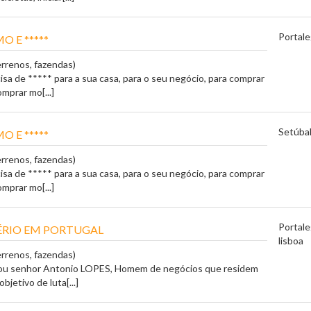
Portale
O E *****
errenos, fazendas)
isa de ***** para a sua casa, para o seu negócio, para comprar
omprar mo[...]
Setúba
O E *****
errenos, fazendas)
isa de ***** para a sua casa, para o seu negócio, para comprar
omprar mo[...]
Portale
ÉRIO EM PORTUGAL
lisboa
errenos, fazendas)
sou senhor Antonio LOPES, Homem de negócios que residem
bjetivo de luta[...]