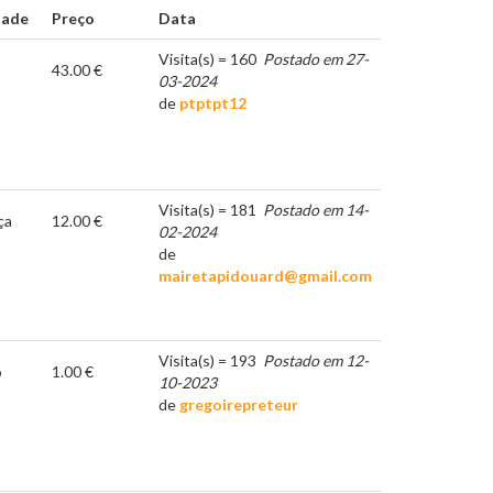
dade
Preço
Data
Visita(s) = 160
Postado em 27-
43.00 €
03-2024
de
ptptpt12
Visita(s) = 181
Postado em 14-
ça
12.00 €
02-2024
de
mairetapidouard@gmail.com
Visita(s) = 193
Postado em 12-
o
1.00 €
10-2023
de
gregoirepreteur