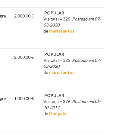
POPULAR
gre
2 000.00 €
Visita(s) = 326
Postado em 07-
03-2020
de
mariasantos
POPULAR
l
2 000.00 €
Visita(s) = 325
Postado em 07-
03-2020
de
mariasantos
POPULAR
gre
1 000.00 €
Visita(s) = 376
Postado em 05-
10-2017
de
Dongois