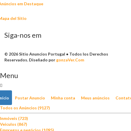
Anúncios em Destaque
Mapa del Sitio
Siga-nos em
© 2026 Sitio Anuncios Portugal • Todos los Derechos
Reservados. Diseñado por
gonzaVer.Com
Menu
Início
Postar Anuncio
Minha conta
Meus anúncios
Contat
Todos os Anúncios (9127)
Inmóveis (723)
Veiculos (867)
Empregos e negócios (1095)