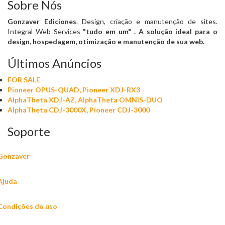
Sobre Nós
Gonzaver Ediciones
. Design, criação e manutenção de sites.
Integral Web Services
"tudo em um"
. A solução ideal para o
design, hospedagem, otimização e manutenção de sua web.
Últimos Anúncios
FOR SALE
Pioneer OPUS-QUAD, Pioneer XDJ-RX3
AlphaTheta XDJ-AZ, AlphaTheta OMNIS-DUO
AlphaTheta CDJ-3000X, Pioneer CDJ-3000
Soporte
Gonzaver
Ajuda
Condições do uso