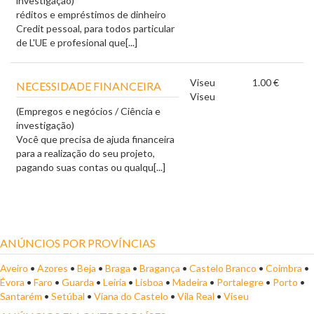
investigação)
réditos e empréstimos de dinheiro
Credit pessoal, para todos particular
de L'UE e profesional que[...]
Viseu
1.00 €
NECESSIDADE FINANCEIRA
Viseu
(Empregos e negócios / Ciência e
investigação)
Você que precisa de ajuda financeira
para a realização do seu projeto,
pagando suas contas ou qualqu[...]
ANÚNCIOS POR PROVÍNCIAS
Aveiro
•
Azores
•
Beja
•
Braga
•
Bragança
•
Castelo Branco
•
Coimbra
•
Évora
•
Faro
•
Guarda
•
Leiria
•
Lisboa
•
Madeira
•
Portalegre
•
Porto
•
Santarém
•
Setúbal
•
Viana do Castelo
•
Vila Real
•
Viseu