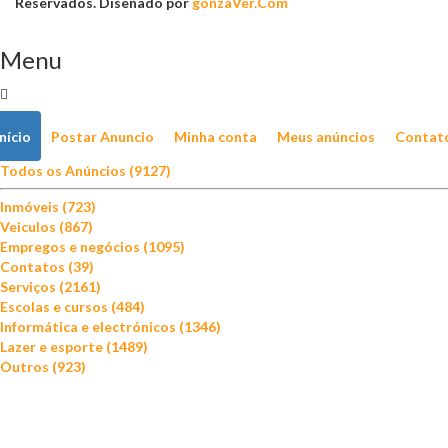
Reservados. Diseñado por
gonzaVer.Com
Menu
Início
Postar Anuncio
Minha conta
Meus anúncios
Contat
Todos os Anúncios (9127)
Inmóveis (723)
Veiculos (867)
Empregos e negócios (1095)
Contatos (39)
Serviços (2161)
Escolas e cursos (484)
Informática e electrónicos (1346)
Lazer e esporte (1489)
Outros (923)