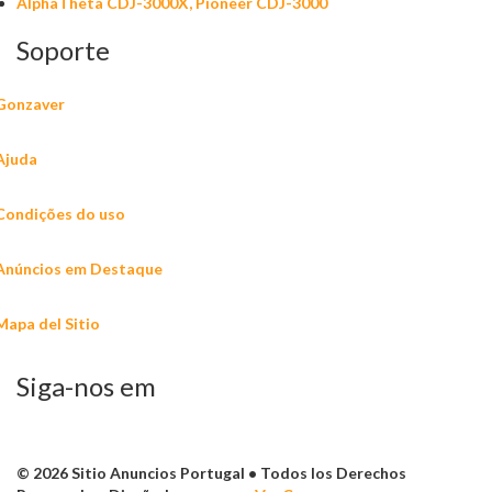
AlphaTheta CDJ-3000X, Pioneer CDJ-3000
Soporte
Gonzaver
Ajuda
Condições do uso
Anúncios em Destaque
Mapa del Sitio
Siga-nos em
© 2026 Sitio Anuncios Portugal • Todos los Derechos