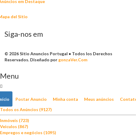
Anúncios em Destaque
Mapa del Sitio
Siga-nos em
© 2026 Sitio Anuncios Portugal • Todos los Derechos
Reservados. Diseñado por
gonzaVer.Com
Menu
Início
Postar Anuncio
Minha conta
Meus anúncios
Contat
Todos os Anúncios (9127)
Inmóveis (723)
Veiculos (867)
Empregos e negócios (1095)