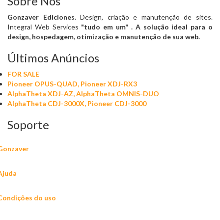
Sobre Nós
Gonzaver Ediciones
. Design, criação e manutenção de sites.
Integral Web Services
"tudo em um"
. A solução ideal para o
design, hospedagem, otimização e manutenção de sua web.
Últimos Anúncios
FOR SALE
Pioneer OPUS-QUAD, Pioneer XDJ-RX3
AlphaTheta XDJ-AZ, AlphaTheta OMNIS-DUO
AlphaTheta CDJ-3000X, Pioneer CDJ-3000
Soporte
Gonzaver
Ajuda
Condições do uso