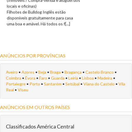
(Inmóveis / Compra-venda e aluguel dos
locais e oficinas)
Filhotes de Bulldog Inglês estão
disponíveis gratuitamente para casa
uma boa e amável. Há todos os f[...]
ANÚNCIOS POR PROVÍNCIAS
Aveiro
•
Azores
•
Beja
•
Braga
•
Bragança
•
Castelo Branco
•
Coimbra
•
Évora
•
Faro
•
Guarda
•
Leiria
•
Lisboa
•
Madeira
•
Portalegre
•
Porto
•
Santarém
•
Setúbal
•
Viana do Castelo
•
Vila
Real
•
Viseu
ANÚNCIOS EM OUTROS PAÍSES
Classificados América Central