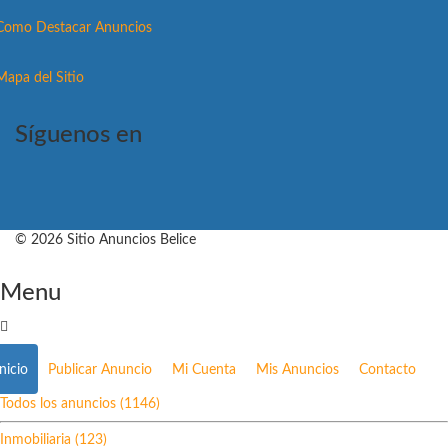
Como Destacar Anuncios
Mapa del Sitio
Síguenos en
© 2026 Sitio Anuncios Belice
Menu
Inicio
Publicar Anuncio
Mi Cuenta
Mis Anuncios
Contacto
Todos los anuncios (1146)
Inmobiliaria (123)