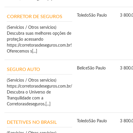
Toledo
São Paulo
3 800.
CORRETOR DE SEGUROS
(Servicios / Otros servicios)
Descubra suas melhores opções de
proteção acessando
https://corretorasdeseguros.com.br!
Oferecemos s[...]
Belice
São Paulo
3 800.
SEGURO AUTO
(Servicios / Otros servicios)
https://corretorasdeseguros.com.br/
Descubra o Universo de
Tranquilidade com a
Corretorasdeseguros.[...]
Toledo
São Paulo
3 800.
DETETIVES NO BRASIL