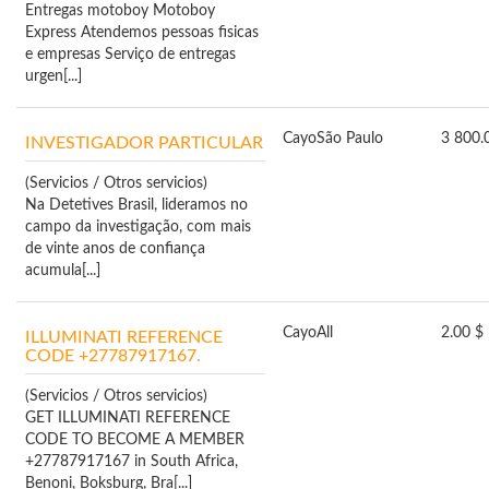
Entregas motoboy Motoboy
Express Atendemos pessoas fi­sicas
e empresas Serviço de entregas
urgen[...]
Cayo
São Paulo
3 800.
INVESTIGADOR PARTICULAR
(Servicios / Otros servicios)
Na Detetives Brasil, lideramos no
campo da investigação, com mais
de vinte anos de confiança
acumula[...]
Cayo
All
2.00 $
ILLUMINATI REFERENCE
CODE +27787917167.
(Servicios / Otros servicios)
GET ILLUMINATI REFERENCE
CODE TO BECOME A MEMBER
+27787917167 in South Africa,
Benoni, Boksburg, Bra[...]