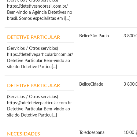
(Servicios / Otros servicios)
https://detetivesnobrasil.com.br/
Bem-vindo a Agência Detetives no
brasil. Somos especialistas em i[...]
Belice
São Paulo
3 800.
DETETIVE PARTICULAR
(Servicios / Otros servicios)
https://detetiveparticularbr.com.br/
Detetive Particular Bem-vindo ao
site do Detetive Particu[...]
Belice
Cidade
3 800.
DETETIVE PARTICULAR
(Servicios / Otros servicios)
https://odeteteiveparticular.com.br
Detetive Particular Bem-vindo ao
site do Detetive Particu[...]
Toledo
espana
10.00 
NECESIDADES