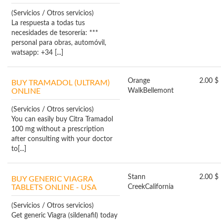
(Servicios / Otros servicios)
La respuesta a todas tus
necesidades de tesorería: ***
personal para obras, automóvil,
watsapp: +34 [...]
Orange
2.00 $
BUY TRAMADOL (ULTRAM)
ONLINE
Walk
Bellemont
(Servicios / Otros servicios)
You can easily buy Citra Tramadol
100 mg without a prescription
after consulting with your doctor
to[...]
Stann
2.00 $
BUY GENERIC VIAGRA
TABLETS ONLINE - USA
Creek
California
(Servicios / Otros servicios)
Get generic Viagra (sildenafil) today