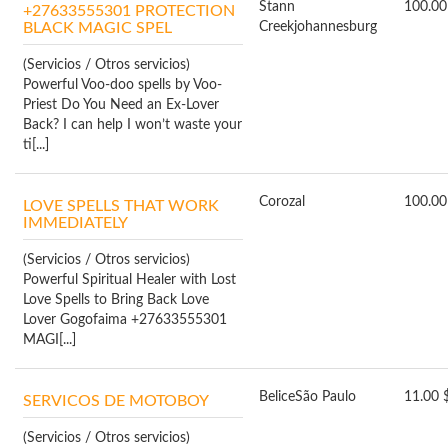
Stann
100.00
+27633555301 PROTECTION
BLACK MAGIC SPEL
Creek
johannesburg
(Servicios / Otros servicios)
Powerful Voo-doo spells by Voo-
Priest Do You Need an Ex-Lover
Back? I can help I won’t waste your
ti[...]
Corozal
100.00
LOVE SPELLS THAT WORK
IMMEDIATELY
(Servicios / Otros servicios)
Powerful Spiritual Healer with Lost
Love Spells to Bring Back Love
Lover Gogofaima +27633555301
MAGI[...]
Belice
São Paulo
11.00 
SERVICOS DE MOTOBOY
(Servicios / Otros servicios)