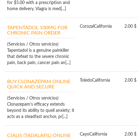
for $5.00 with a prescription and
home delivery. Viagra is med[...]
Corozal
California
2.00 $
TAPENTADOL 100MG FOR
CHRONIC PAIN ORDER
(Servicios / Otros servicios)
Tapentadol is a genuine painkiller
that defeat to the severe chronic
pain, back pain, cancer pain an[...]
Toledo
California
2.00 $
BUY CLONAZEPAM ONLINE
QUICK AND SECURE
(Servicios / Otros servicios)
Clonazepam's efficacy extends
beyond its ability to quell anxiety; it
acts as a steadfast anchor, pr[...]
Cayo
California
2.00 $
CIALIS (TADALAFIL) ONLINE