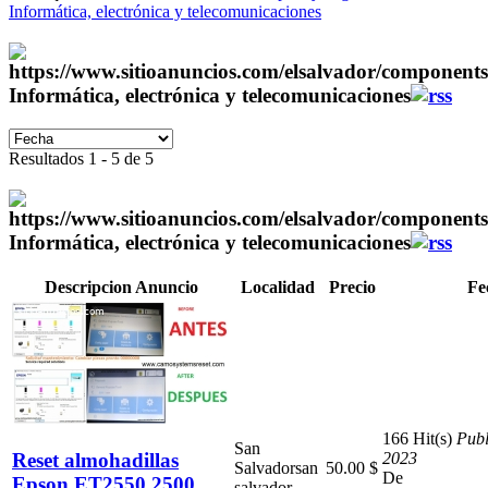
Informática, electrónica y telecomunicaciones
Informática, electrónica y telecomunicaciones
Resultados 1 - 5 de 5
Informática, electrónica y telecomunicaciones
Descripcion Anuncio
Localidad
Precio
Fe
166 Hit(s)
Publ
San
Reset almohadillas
2023
Salvador
san
50.00 $
De
Epson ET2550 2500
salvador