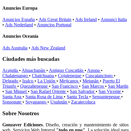
Anuncios Europa
Anuncios España
•
Ads Great Britain
•
Ads Ireland
•
Annunci Italia
•
Ads Nederland
•
Anuncios Portugal
Anuncios Oceanía
Ads Australia
•
Ads New Zealand
Ciudades más buscadas
Acajutla
•
Ahuachapán
•
Antiguo Cuscatlán
•
Apopa
•
Chalatenango
•
Chalchuapa
•
Cojutepeque
•
Cuscatancingo
•
Delgado
•
Izalco
•
La Unión
•
Mejicanos
•
Metapán
•
Puerto El
Triunfo
•
Quezaltepeque
•
San Francisco
•
San Marcos
•
San Martín
•
San Miquel
•
San Rafael Oriente
•
San Salvador
•
San Vicente
•
Santa Ana
•
Santa Rosa de Lima
•
Santa Tecla
•
Sensuntepeque
•
Sonsonate
•
Soyapango
•
Usulután
•
Zacatecoluca
Sobre Nosotros
Gonzaver Ediciones
. Diseño, creación y mantenimiento de sitios
web. Servicios Web Integral
"todo en uno"
. La solución ideal para