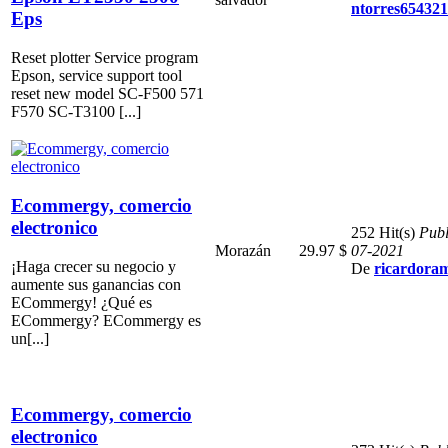
ntorres65432
Eps
Reset plotter Service program
Epson, service support tool
reset new model SC-F500 571
F570 SC-T3100 [...]
Ecommergy, comercio
electronico
252 Hit(s)
Publ
Morazán
29.97 $
07-2021
¡Haga crecer su negocio y
De
ricardora
aumente sus ganancias con
ECommergy! ¿Qué es
ECommergy? ECommergy es
un[...]
Ecommergy, comercio
electronico