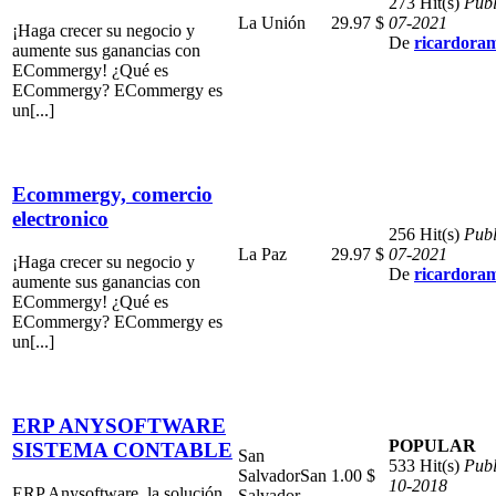
273 Hit(s)
Publ
La Unión
29.97 $
07-2021
¡Haga crecer su negocio y
De
ricardora
aumente sus ganancias con
ECommergy! ¿Qué es
ECommergy? ECommergy es
un[...]
Ecommergy, comercio
electronico
256 Hit(s)
Publ
La Paz
29.97 $
07-2021
¡Haga crecer su negocio y
De
ricardora
aumente sus ganancias con
ECommergy! ¿Qué es
ECommergy? ECommergy es
un[...]
ERP ANYSOFTWARE
POPULAR
SISTEMA CONTABLE
San
533 Hit(s)
Publ
Salvador
San
1.00 $
10-2018
ERP Anysoftware, la solución
Salvador