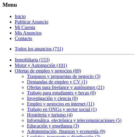
Menu
Inicio
Publicar Anuncio
Mi Cuenta
Mis Anuncios
Contacto
Todos los anuncios (711)
Inmobiliaria (153)
Motor y Automoción (101)
Ofertas de empleo y negocios (69)
Traspasos y propuestas de negocio (3)
Demandas de empleo y CV (1)
Ofertas para freelance y autónomos (21)
Trabajo para estudiantes y becas (0)
Investigación y ciencia (0)
Empleo y negocios en internet (11)
Trabajo en ONGs y sector social (1)
Hosteleria y turismo (4)
Informática, electrónica y telecomunicaciones (5)
Educación y enseñanza (3)
Administración, finanzas y economía (9)
Logística, transporte y distribución (2)