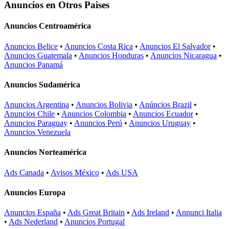
Anuncios en Otros Paises
Anuncios Centroamérica
Anuncios Belice
•
Anuncios Costa Rica
•
Anuncios El Salvador
•
Anuncios Guatemala
•
Anuncios Honduras
•
Anuncios Nicaragua
•
Anuncios Panamá
Anuncios Sudamérica
Anuncios Argentina
•
Anuncios Bolivia
•
Anúncios Brazil
•
Anuncios Chile
•
Anuncios Colombia
•
Anuncios Ecuador
•
Anuncios Paraguay
•
Anuncios Perú
•
Anuncios Uruguay
•
Anuncios Venezuela
Anuncios Norteamérica
Ads Canada
•
Avisos México
•
Ads USA
Anuncios Europa
Anuncios España
•
Ads Great Britain
•
Ads Ireland
•
Annunci Italia
•
Ads Nederland
•
Anuncios Portugal