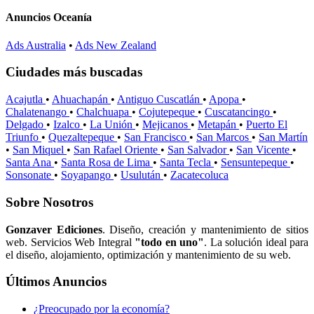
Anuncios Oceanía
Ads Australia
•
Ads New Zealand
Ciudades más buscadas
Acajutla
•
Ahuachapán
•
Antiguo Cuscatlán
•
Apopa
•
Chalatenango
•
Chalchuapa
•
Cojutepeque
•
Cuscatancingo
•
Delgado
•
Izalco
•
La Unión
•
Mejicanos
•
Metapán
•
Puerto El
Triunfo
•
Quezaltepeque
•
San Francisco
•
San Marcos
•
San Martín
•
San Miquel
•
San Rafael Oriente
•
San Salvador
•
San Vicente
•
Santa Ana
•
Santa Rosa de Lima
•
Santa Tecla
•
Sensuntepeque
•
Sonsonate
•
Soyapango
•
Usulután
•
Zacatecoluca
Sobre Nosotros
Gonzaver Ediciones
. Diseño, creación y mantenimiento de sitios
web. Servicios Web Integral
"todo en uno"
. La solución ideal para
el diseño, alojamiento, optimización y mantenimiento de su web.
Últimos Anuncios
¿Preocupado por la economía?