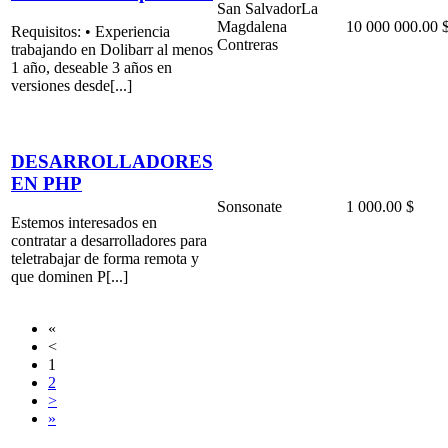
San Salvador
La
Magdalena
10 000 000.00 
Requisitos: • Experiencia
Contreras
trabajando en Dolibarr al menos
1 año, deseable 3 años en
versiones desde[...]
DESARROLLADORES
EN PHP
Sonsonate
1 000.00 $
Estemos interesados en
contratar a desarrolladores para
teletrabajar de forma remota y
que dominen P[...]
«
<
1
2
>
»