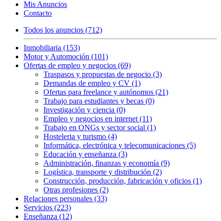
Mis Anuncios
Contacto
Todos los anuncios (712)
Inmobiliaria (153)
Motor y Automoción (101)
Ofertas de empleo y negocios (69)
Traspasos y propuestas de negocio (3)
Demandas de empleo y CV (1)
Ofertas para freelance y autónomos (21)
Trabajo para estudiantes y becas (0)
Investigación y ciencia (0)
Empleo y negocios en internet (11)
Trabajo en ONGs y sector social (1)
Hosteleria y turismo (4)
Informática, electrónica y telecomunicaciones (5)
Educación y enseñanza (3)
Administración, finanzas y economía (9)
Logística, transporte y distribución (2)
Construcción, producción, fabricación y oficios (1)
Otras profesiones (2)
Relaciones personales (33)
Servicios (223)
Enseñanza (12)