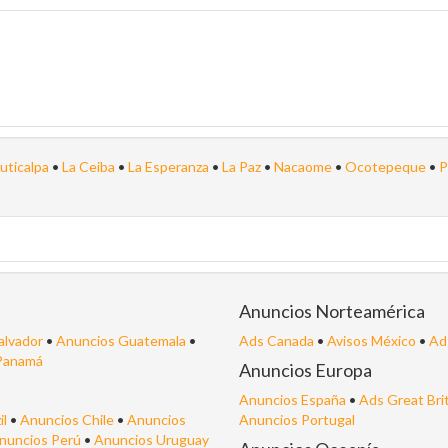
Juticalpa
•
La Ceiba
•
La Esperanza
•
La Paz
•
Nacaome
•
Ocotepeque
•
P
Anuncios Norteamérica
alvador
•
Anuncios Guatemala
•
Ads Canada
•
Avisos México
•
Ad
Panamá
Anuncios Europa
Anuncios España
•
Ads Great Bri
il
•
Anuncios Chile
•
Anuncios
Anuncios Portugal
nuncios Perú
•
Anuncios Uruguay