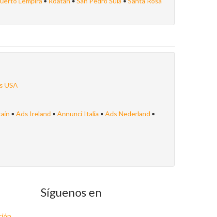
uerto Lempira
•
Roatán
•
San Pedro Sula
•
Santa Rosa
s USA
tain
•
Ads Ireland
•
Annunci Italia
•
Ads Nederland
•
Síguenos en
ción