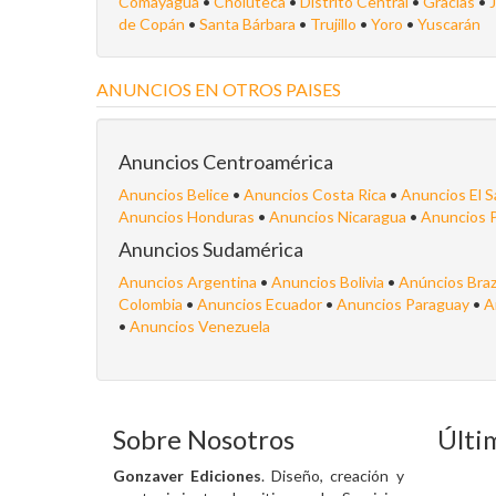
Comayagua
•
Choluteca
•
Distrito Central
•
Gracias
•
de Copán
•
Santa Bárbara
•
Trujillo
•
Yoro
•
Yuscarán
ANUNCIOS EN OTROS PAISES
Anuncios Centroamérica
Anuncios Belice
•
Anuncios Costa Rica
•
Anuncios El S
Anuncios Honduras
•
Anuncios Nicaragua
•
Anuncios 
Anuncios Sudamérica
Anuncios Argentina
•
Anuncios Bolivia
•
Anúncios Braz
Colombia
•
Anuncios Ecuador
•
Anuncios Paraguay
•
A
•
Anuncios Venezuela
Sobre Nosotros
Últi
Gonzaver Ediciones
. Diseño, creación y