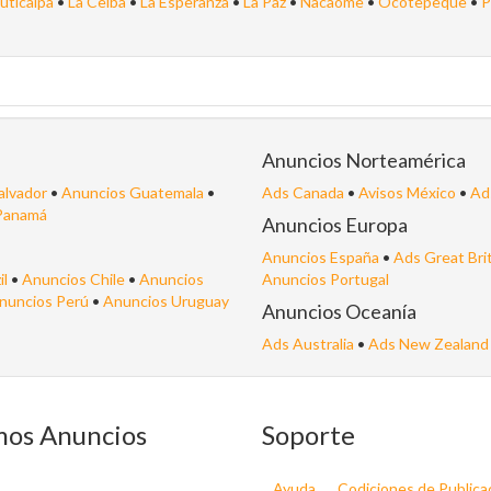
Juticalpa
•
La Ceiba
•
La Esperanza
•
La Paz
•
Nacaome
•
Ocotepeque
•
P
Anuncios Norteamérica
alvador
•
Anuncios Guatemala
•
Ads Canada
•
Avisos México
•
Ad
Panamá
Anuncios Europa
Anuncios España
•
Ads Great Bri
il
•
Anuncios Chile
•
Anuncios
Anuncios Portugal
nuncios Perú
•
Anuncios Uruguay
Anuncios Oceanía
Ads Australia
•
Ads New Zealand
mos Anuncios
Soporte
Ayuda
Codiciones de Publica