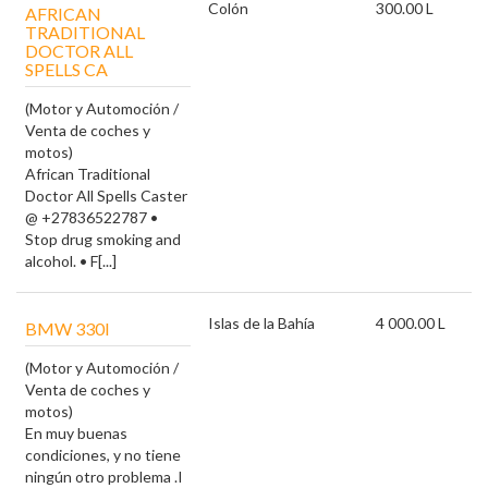
Colón
300.00 L
AFRICAN
TRADITIONAL
DOCTOR ALL
SPELLS CA
(Motor y Automoción /
Venta de coches y
motos)
African Traditional
Doctor All Spells Caster
@ +27836522787 •
Stop drug smoking and
alcohol. • F[...]
Islas de la Bahía
4 000.00 L
BMW 330I
(Motor y Automoción /
Venta de coches y
motos)
En muy buenas
condiciones, y no tiene
ningún otro problema .I