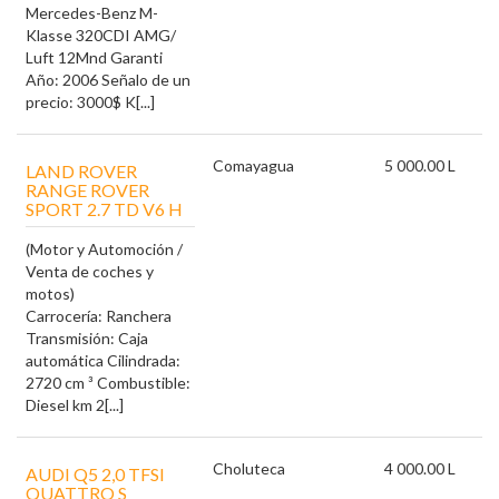
Mercedes-Benz M-
Klasse 320CDI AMG/
Luft 12Mnd Garanti
Año: 2006 Señalo de un
precio: 3000$ K[...]
Comayagua
5 000.00 L
LAND ROVER
RANGE ROVER
SPORT 2.7 TD V6 H
(Motor y Automoción /
Venta de coches y
motos)
Carrocería: Ranchera
Transmisión: Caja
automática Cilindrada:
2720 cm ³ Combustible:
Diesel km 2[...]
Choluteca
4 000.00 L
AUDI Q5 2,0 TFSI
QUATTRO S