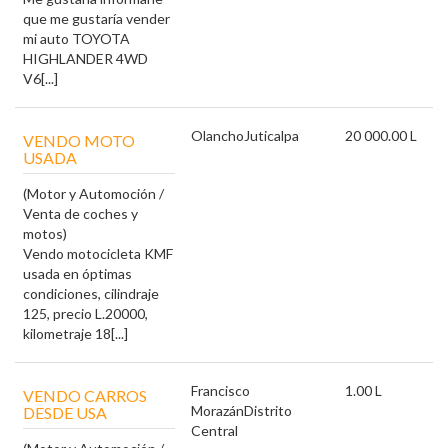
que me gustaría vender
mi auto TOYOTA
HIGHLANDER 4WD
V6[...]
Olancho
Juticalpa
20 000.00 L
VENDO MOTO
USADA
(Motor y Automoción /
Venta de coches y
motos)
Vendo motocicleta KMF
usada en óptimas
condiciones, cilindraje
125, precio L.20000,
kilometraje 18[...]
Francisco
1.00 L
VENDO CARROS
Morazán
Distrito
DESDE USA
Central