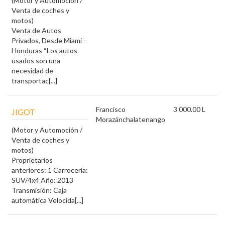
(Motor y Automoción /
Venta de coches y
motos)
Venta de Autos
Privados, Desde Miami -
Honduras “Los autos
usados son una
necesidad de
transportac[...]
Francisco
3 000.00 L
JIGOT
Morazán
chalatenango
(Motor y Automoción /
Venta de coches y
motos)
Proprietarios
anteriores: 1 Carrocería:
SUV/4x4 Año: 2013
Transmisión: Caja
automática Velocida[...]