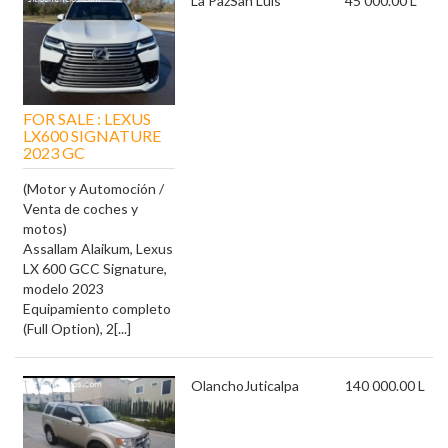
La Paz
San Luis
45 000.00 L
FOR SALE : LEXUS
LX600 SIGNATURE
2023 GC
(Motor y Automoción /
Venta de coches y
motos)
Assallam Alaikum, Lexus
LX 600 GCC Signature,
modelo 2023
Equipamiento completo
(Full Option), 2[...]
Olancho
Juticalpa
140 000.00 L