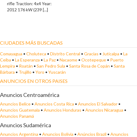
rifle Traction: 4x4 Year:
2012 176 kW (239 [...]
CIUDADES MÁS BUSCADAS
Comayagua
•
Choluteca
•
Distrito Central
•
Gracias
•
Juticalpa
•
La
Ceiba
•
La Esperanza
•
La Paz
•
Nacaome
•
Ocotepeque
•
Puerto
Lempira
•
Roatán
•
San Pedro Sula
•
Santa Rosa de Copán
•
Santa
Bárbara
•
Trujillo
•
Yoro
•
Yuscarán
ANUNCIOS EN OTROS PAISES
Anuncios Centroamérica
Anuncios Belice
•
Anuncios Costa Rica
•
Anuncios El Salvador
•
Anuncios Guatemala
•
Anuncios Honduras
•
Anuncios Nicaragua
•
Anuncios Panamá
Anuncios Sudamérica
Anuncios Argentina
•
Anuncios Bolivia
•
Anúncios Brazil
•
Anuncios