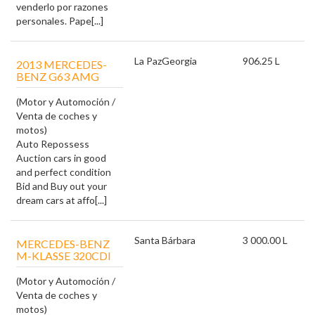
venderlo por razones
personales. Pape[...]
La Paz
Georgia
906.25 L
2013 MERCEDES-
BENZ G63 AMG
(Motor y Automoción /
Venta de coches y
motos)
Auto Repossess
Auction cars in good
and perfect condition
Bid and Buy out your
dream cars at affo[...]
Santa Bárbara
3 000.00 L
MERCEDES-BENZ
M-KLASSE 320CDI
(Motor y Automoción /
Venta de coches y
motos)