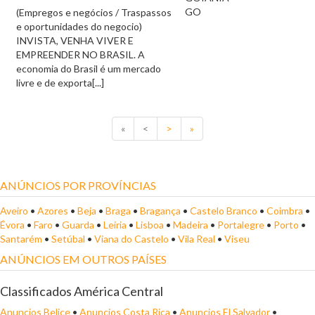
GO
(Empregos e negócios / Traspassos
e oportunidades do negocio)
INVISTA, VENHA VIVER E
EMPREENDER NO BRASIL. A
economia do Brasil é um mercado
livre e de exporta[...]
«
<
>
»
ANÚNCIOS POR PROVÍNCIAS
Aveiro
•
Azores
•
Beja
•
Braga
•
Bragança
•
Castelo Branco
•
Coimbra
•
Évora
•
Faro
•
Guarda
•
Leiria
•
Lisboa
•
Madeira
•
Portalegre
•
Porto
•
Santarém
•
Setúbal
•
Viana do Castelo
•
Vila Real
•
Viseu
ANÚNCIOS EM OUTROS PAÍSES
Classificados América Central
Anuncios Belice
•
Anuncios Costa Rica
•
Anuncios El Salvador
•