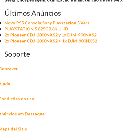
Últimos Anúncios
Novo PS5 Consola Sony Playstation 5 Vers
PLAYSTATION 5 825GB 8K UHD
2x Pioneer CDJ-2000NXS2 y 1x DJM-900NXS2
2x Pioneer CDJ-2000NXS2 + 1x DJM-900NXS2
Soporte
Gonzaver
Ajuda
Condições do uso
Anúncios em Destaque
Mapa del Sitio