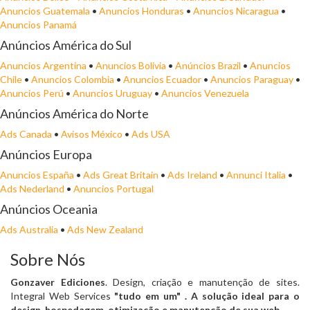
Anuncios Guatemala
•
Anuncios Honduras
•
Anuncios Nicaragua
•
Anuncios Panamá
Anúncios América do Sul
Anuncios Argentina
•
Anuncios Bolivia
•
Anúncios Brazil
•
Anuncios
Chile
•
Anuncios Colombia
•
Anuncios Ecuador
•
Anuncios Paraguay
•
Anuncios Perú
•
Anuncios Uruguay
•
Anuncios Venezuela
Anúncios América do Norte
Ads Canada
•
Avisos México
•
Ads USA
Anúncios Europa
Anuncios España
•
Ads Great Britain
•
Ads Ireland
•
Annunci Italia
•
Ads Nederland
•
Anuncios Portugal
Anúncios Oceania
Ads Australia
•
Ads New Zealand
Sobre Nós
Gonzaver Ediciones
. Design, criação e manutenção de sites.
Integral Web Services
"tudo em um"
. A solução ideal para o
design, hospedagem, otimização e manutenção de sua web.