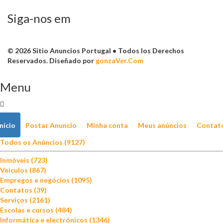
Siga-nos em
© 2026 Sitio Anuncios Portugal • Todos los Derechos
Reservados. Diseñado por
gonzaVer.Com
Menu
Início
Postar Anuncio
Minha conta
Meus anúncios
Contat
Todos os Anúncios (9127)
Inmóveis (723)
Veiculos (867)
Empregos e negócios (1095)
Contatos (39)
Serviços (2161)
Escolas e cursos (484)
Informática e electrónicos (1346)